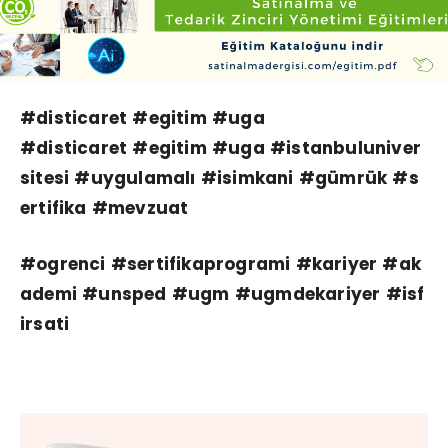
#disticaret
#egitim
#uga
#disticaret
#egitim
#uga
#istanbuluniver
sitesi
#uygulamalı
#isimkani
#gümrük
#s
ertifika
#mevzuat
#ogrenci
#sertifikaprogrami
#kariyer
#ak
ademi
#unsped
#ugm
#ugmdekariyer
#isf
irsati