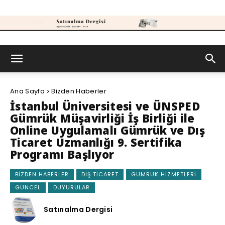
Satınalma
Ana Sayfa
Bizden Haberler
Dergisi
İstanbul Üniversitesi ve ÜNSPED
Gümrük Müşavirliği İş Birliği ile
Online Uygulamalı Gümrük ve Dış
Ticaret Uzmanlığı 9. Sertifika
Programı Başlıyor
BIZDEN HABERLER
DIŞ TICARET
GÜMRÜK HIZMETLERI
GÜNCEL
DUYURULAR
Satınalma Dergisi