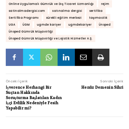
Online Uygulamalı Gümrük ve Dış Ticaret Uzmanlığı
rejim
satinalmadergisi.com
satınalma dergisi
sertifika
Sertifika Programı
sürekli eğitim merkezi
taşımacılık
UGA
ÜGM
ugmde kariyer
ugmdekariyer
Ünsped
Ünsped Gümrük Müşavirliği
Ünsped Gümrük Müşavirliği ve Lojistik Hizmetler A.Ş.
Önceki İçerik
Sonraki İçerik
İşverence Herhangi Bir
Henüz Demenin Sihri
Suçtan Hakkında
Soruşturma Başlatılan Kadın
İşçi Evlilik Nedeniyle Fesih
Yapabilir mi?