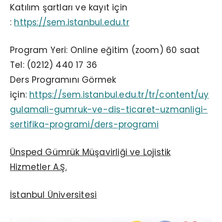
Katılım şartları ve kayıt için
:
https://sem.istanbul.edu.tr
Program Yeri: Online eğitim (zoom) 60 saat
Tel:
(0212) 440 17 36
Ders Programını Görmek
için:
https://sem.istanbul.edu.tr/tr/content/uy
gulamali-gumruk-ve-dis-ticaret-uzmanligi-
sertifika-programi/ders-programi
Ünsped Gümrük Müşavirliği ve Lojistik
Hizmetler A.Ş.
İstanbul Üniversitesi