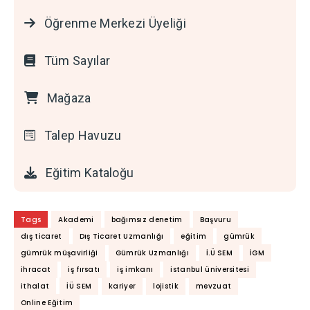
Öğrenme Merkezi Üyeliği
Tüm Sayılar
Mağaza
Talep Havuzu
Eğitim Kataloğu
Tags
Akademi
bağımsız denetim
Başvuru
dış ticaret
Dış Ticaret Uzmanlığı
eğitim
gümrük
gümrük müşavirliği
Gümrük Uzmanlığı
İ.Ü SEM
İGM
ihracat
iş fırsatı
iş imkanı
istanbul üniversitesi
ithalat
İÜ SEM
kariyer
lojistik
mevzuat
Online Eğitim