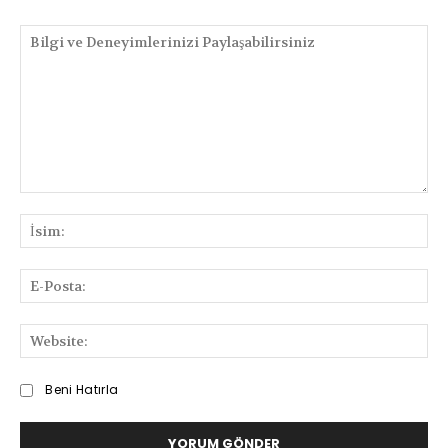
PAYLAŞIMLAR
Bilgi
ve
İsi
Deneyimlerinizi
Paylaşabilirsiniz
E-
Pos
We
Beni Hatırla