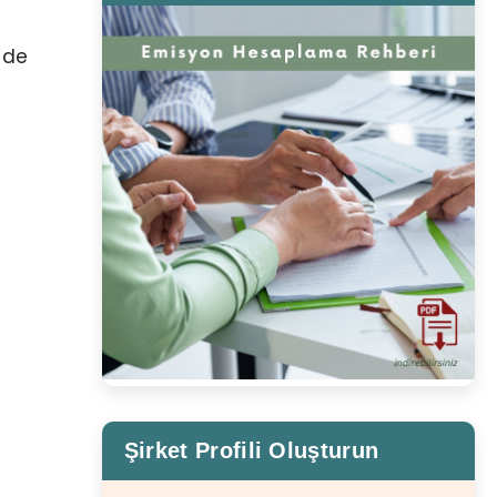
a
’de
Şirket Profili Oluşturun