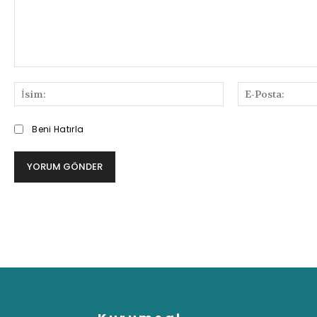
Bilgi
ve
İsim:
Deneyimlerinizi
Paylaşabilirsiniz
Beni Hatırla