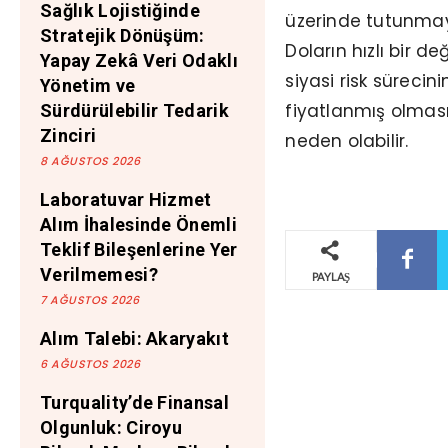
Sağlık Lojistiğinde
üzerinde tutunmaya
Stratejik Dönüşüm:
Doların hızlı bir 
Yapay Zekâ Veri Odaklı
siyasi risk süreci
Yönetim ve
fiyatlanmış olmas
Sürdürülebilir Tedarik
Zinciri
neden olabilir.
8 AĞUSTOS 2026
Laboratuvar Hizmet
Alım İhalesinde Önemli
Teklif Bileşenlerine Yer
Verilmemesi?
PAYLAŞ
7 AĞUSTOS 2026
Alım Talebi: Akaryakıt
6 AĞUSTOS 2026
Turquality’de Finansal
Olgunluk: Ciroyu