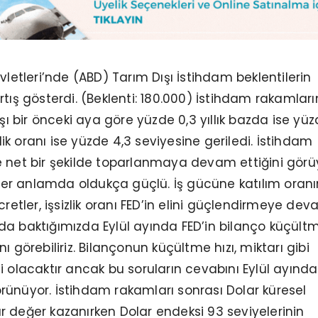
vletleri’nde (ABD) Tarım Dışı İstihdam beklentilerin
tış gösterdi. (Beklenti: 180.000) İstihdam rakamları
ışı bir önceki aya göre yüzde 0,3 yıllık bazda ise yüz
izlik oranı ise yüzde 4,3 seviyesine geriledi. İstihdam
 net bir şekilde toparlanmaya devam ettiğini görü
ı her anlamda oldukça güçlü. İş gücüne katılım oran
cretler, işsizlik oranı FED’in elini güçlendirmeye de
da baktığımızda Eylül ayında FED’in bilanço küçült
ı görebiliriz. Bilançonun küçültme hızı, miktarı gibi
i olacaktır ancak bu soruların cevabını Eylül ayınd
ünüyor. İstihdam rakamları sonrası Dolar küresel
 değer kazanırken Dolar endeksi 93 seviyelerinin