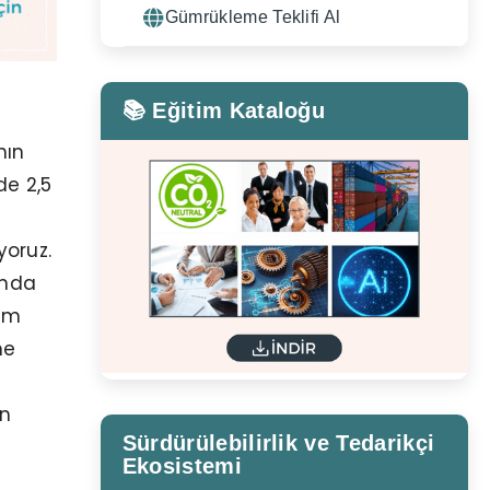
Gümrükleme Teklifi Al
📚 Eğitim Kataloğu
nın
de 2,5
yoruz.
ında
vam
me
an
Sürdürülebilirlik ve Tedarikçi
Ekosistemi