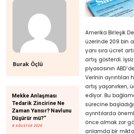
Amerika Birleşik De
üzerinde 209 bin ar
yanı sıra ücret art
artış gösterdi. İşs
Burak Öçlü
piyasasının ABD’de
Verinin ayrıntılar
artış yaşanırken, ü
ediyor. Bu bağlam
Mekke Anlaşması
Tedarik Zincirine Ne
sürecine başladığın
Zaman Yansır? Navlunu
ayrıntılarda öneml
Düşürür mü?”
önce almak zor gör
8 AĞUSTOS 2026
anlamda bir miktar