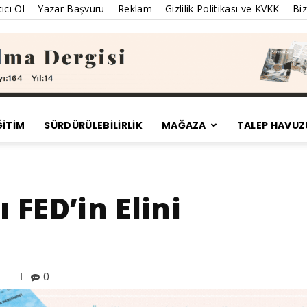
ıcı Ol
Yazar Başvuru
Reklam
Gizlilik Politikası ve KVKK
Biz
ĞİTİM
SÜRDÜRÜLEBILIRLIK
MAĞAZA
TALEP HAVUZ
Satınalma
FED’in Elini
Dergisi
0