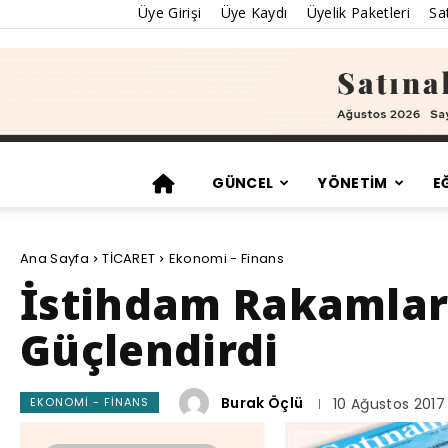
Üye Girişi
Üye Kaydı
Üyelik Paketleri
Sat
GÜNCEL
YÖNETİM
E
Ana Sayfa
TİCARET
Ekonomi - Finans
İstihdam Rakamları 
Güçlendirdi
Burak Öçlü
EKONOMI - FINANS
10 Ağustos 2017