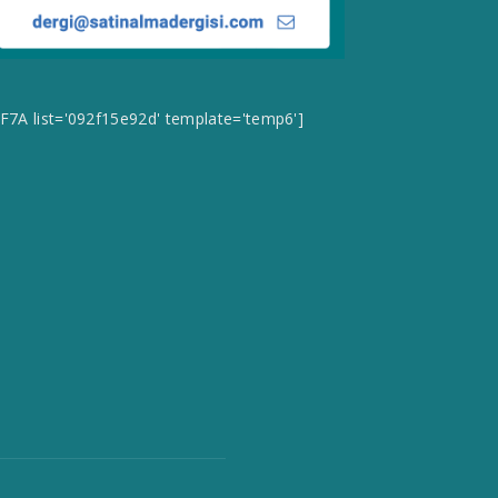
CF7A list='092f15e92d' template='temp6']