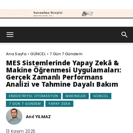
Satınalma
Ana Sayfa
GÜNCEL
7 Gün 7 Gündem
Dergisi
MES Sistemlerinde Yapay Zekâ &
Makine Öğrenmesi Uygulamaları:
Gerçek Zamanlı Performans
Analizi ve Tahmine Dayalı Bakım
ENDÜSTRIYEL OTOMASYON
MAKINELER
GÜNCEL
7 GÜN 7 GÜNDEM
YAPAY ZEKA
Anıl YILMAZ
13 Kasım 2025