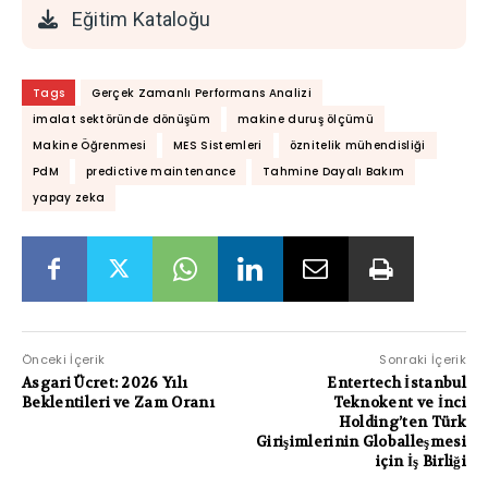
Eğitim Kataloğu
Tags
Gerçek Zamanlı Performans Analizi
imalat sektöründe dönüşüm
makine duruş ölçümü
Makine Öğrenmesi
MES Sistemleri
öznitelik mühendisliği
PdM
predictive maintenance
Tahmine Dayalı Bakım
yapay zeka
Önceki İçerik
Sonraki İçerik
Asgari Ücret: 2026 Yılı
Entertech İstanbul
Beklentileri ve Zam Oranı
Teknokent ve İnci
Holding’ten Türk
Girişimlerinin Globalleşmesi
için İş Birliği