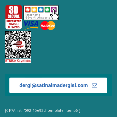
[CF7A list='092f15e92d' template='temp6']