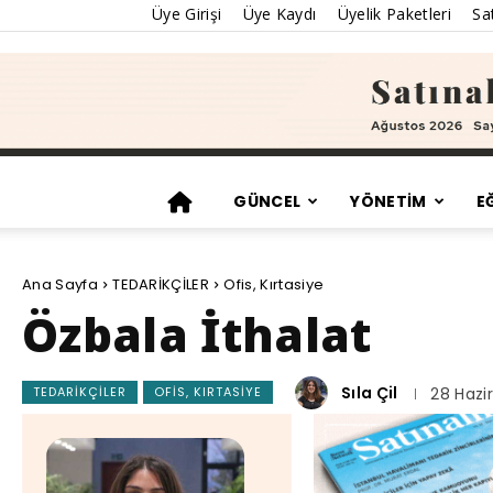
Üye Girişi
Üye Kaydı
Üyelik Paketleri
Sat
GÜNCEL
YÖNETİM
E
Ana Sayfa
TEDARİKÇİLER
Ofis, Kırtasiye
Özbala İthalat
Sıla Çil
TEDARİKÇİLER
OFIS, KIRTASIYE
28 Hazi