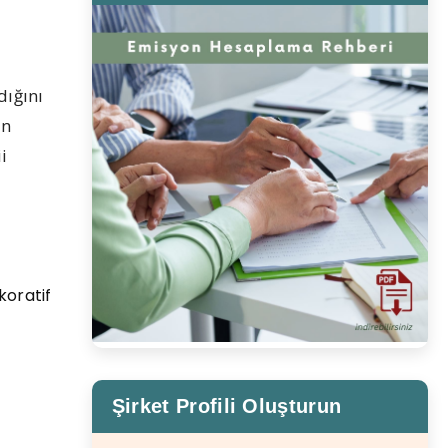
dığını
ün
i
koratif
Şirket Profili Oluşturun