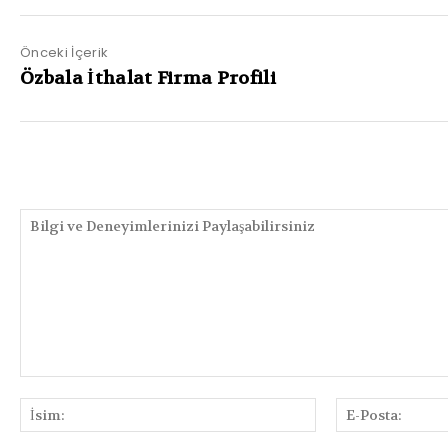
Önceki İçerik
Özbala İthalat Firma Profili
PAYLAŞIMLAR
Bilgi
ve
İsim:
Deneyimlerinizi