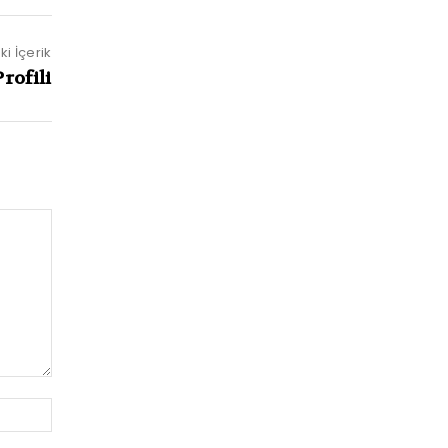
i İçerik
rofili
Website: