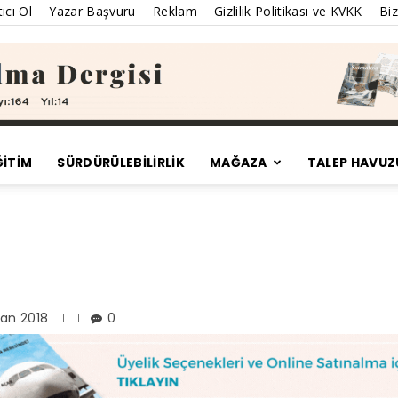
ıcı Ol
Yazar Başvuru
Reklam
Gizlilik Politikası ve KVKK
Biz
ĞİTİM
SÜRDÜRÜLEBILIRLIK
MAĞAZA
TALEP HAVUZ
Satınalma
Dergisi
ran 2018
0