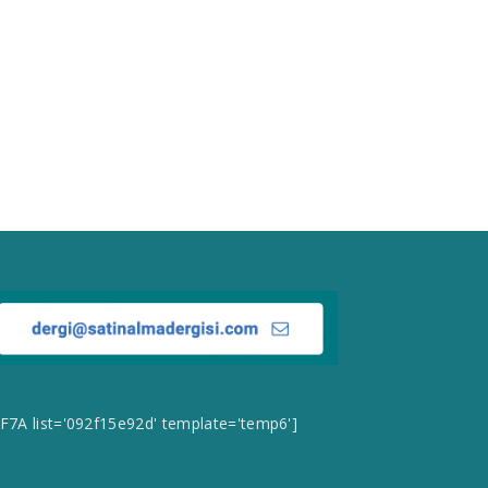
CF7A list='092f15e92d' template='temp6']