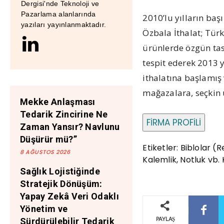
Dergisi'nde Teknoloji ve
Pazarlama alanlarında
2010’lu yılların ba
yazıları yayınlanmaktadır.
Özbala İthalat; Tür
ürünlerde özgün tas
tespit ederek 2013 y
ithalatına başlamış 
mağazalara, seçkin 
Mekke Anlaşması
Tedarik Zincirine Ne
FİRMA PROFİLİ
Zaman Yansır? Navlunu
Düşürür mü?”
Etiketler: Biblolar 
8 AĞUSTOS 2026
Kalemlik, Notluk vb. 
Sağlık Lojistiğinde
Stratejik Dönüşüm:
Yapay Zekâ Veri Odaklı
Yönetim ve
PAYLAŞ
Sürdürülebilir Tedarik