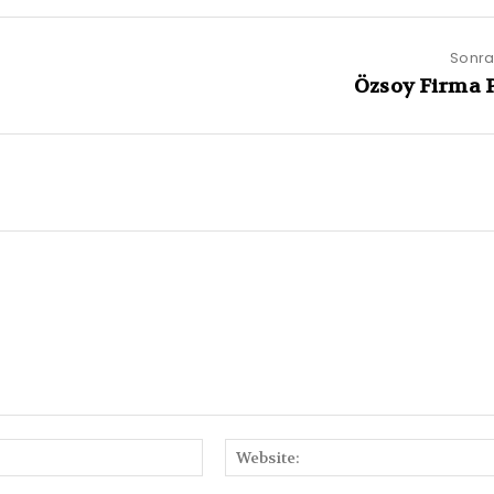
Sonrak
Özsoy Firma P
E-
Posta: