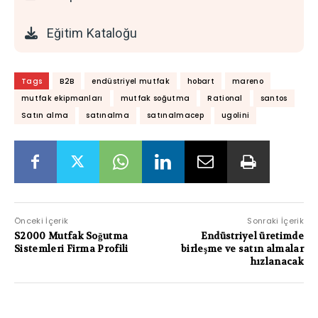
Eğitim Kataloğu
Tags
B2B
endüstriyel mutfak
hobart
mareno
mutfak ekipmanları
mutfak soğutma
Rational
santos
Satın alma
satınalma
satınalmacep
ugolini
Önceki İçerik
Sonraki İçerik
S2000 Mutfak Soğutma
Endüstriyel üretimde
Sistemleri Firma Profili
birleşme ve satın almalar
hızlanacak
PAYLAŞIMLAR