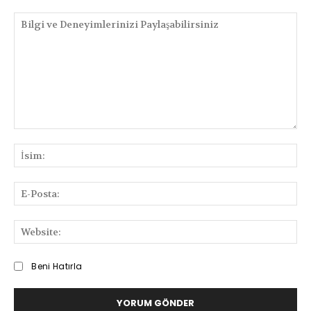
Bilgi
ve
İsi
Deneyimlerinizi
Paylaşabilirsiniz
E-
Pos
We
Beni Hatırla