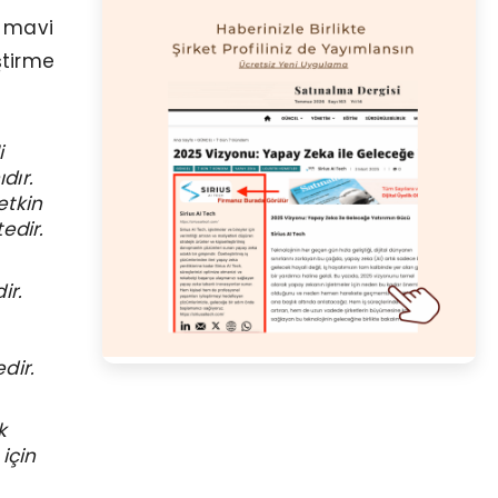
, mavi
ştirme
i
dır.
etkin
edir.
ir.
dir.
k
için