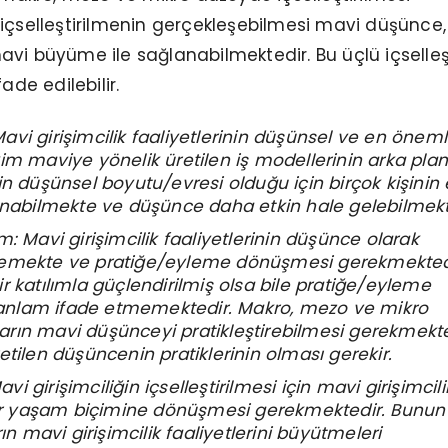
içselleştirilmenin gerçekleşebilmesi mavi düşünce
vi büyüme ile sağlanabilmektedir. Bu üçlü içselle
ade edilebilir.
vi girişimcilik faaliyetlerinin düşünsel ve en öneml
im maviye yönelik üretilen iş modellerinin arka planı
in düşünsel boyutu/evresi olduğu için birçok kişinin 
lanabilmekte ve düşünce daha etkin hale gelebilmekt
m: Mavi girişimcilik faaliyetlerinin düşünce olarak
memekte ve pratiğe/eyleme dönüşmesi gerekmekted
r katılımla güçlendirilmiş olsa bile pratiğe/eyleme
nlam ifade etmemektedir. Makro, mezo ve mikro
rın mavi düşünceyi pratikleştirebilmesi gerekmekte
etilen düşüncenin pratiklerinin olması gerekir.
 girişimciliğin içselleştirilmesi için mavi girişimcili
 bir yaşam biçimine dönüşmesi gerekmektedir. Bunun 
rın mavi girişimcilik faaliyetlerini büyütmeleri