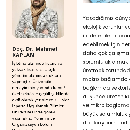
Yaşadığımız dünya h
ekolojik sorunlar y
ifade edilen dur
edebilmek için he
Doç. Dr. Mehmet
daha çok çalışma
KAPLAN
sorumluluk almak
İşletme alanında lisans ve
üretmek zorundadır
yüksek lisans; stratejik
yönetim alanında doktora
makro bağlamda d
yapmıştır. Üniversite
bağlamda sektörler
deneyiminin yanında kamu/
özel sektörde çeşitli şekillerde
düşünce üreten ku
aktif olarak yer almıştır. Halen
ve mikro bağlamda
Isparta Uygulamalı Bilimler
Üniversitesi’nde görev
büyük sorumluluk 
yapmakta; Yönetim ve
da dünyanın dörtte
Organizasyon Bölüm