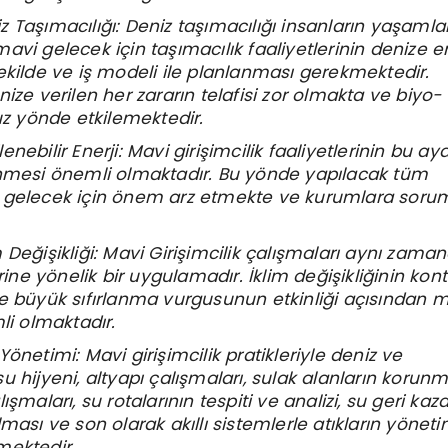
 Taşımacılığı: Deniz taşımacılığı insanların yaşamlar
avi gelecek için taşımacılık faaliyetlerinin denize e
ekilde ve iş modeli ile planlanması gerekmektedir.
ize verilen her zararın telafisi zor olmakta ve biyo-
suz yönde etkilemektedir.
nebilir Enerji: Mavi girişimcilik faaliyetlerinin bu a
enmesi önemli olmaktadır. Bu yönde yapılacak tüm
 gelecek için önem arz etmekte ve kurumlara soru
 Değişikliği: Mavi Girişimcilik çalışmaları aynı zama
erine yönelik bir uygulamadır. İklim değişikliğinin kont
e büyük sıfırlanma vurgusunun etkinliği açısından 
li olmaktadır.
önetimi: Mavi girişimcilik pratikleriyle deniz ve
u hijyeni, altyapı çalışmaları, sulak alanların korunm
ışmaları, su rotalarının tespiti ve analizi, su geri ka
ması ve son olarak akıllı sistemlerle atıkların yöneti
mektedir.