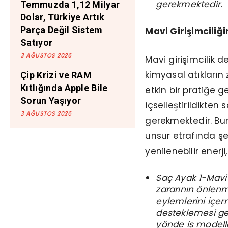
gerekmektedir.
Temmuzda 1,12 Milyar
Dolar, Türkiye Artık
Parça Değil Sistem
Mavi Girişimciliğ
Satıyor
3 AĞUSTOS 2026
Mavi girişimcilik d
kimyasal atıkların
Çip Krizi ve RAM
Kıtlığında Apple Bile
etkin bir pratiğe g
Sorun Yaşıyor
içselleştirildikten 
3 AĞUSTOS 2026
gerekmektedir. Bun
unsur etrafında şek
yenilenebilir enerji,
Saç Ayak 1-Mavi 
zararının önlenm
eylemlerini içerm
desteklemesi ge
yönde iş modelle