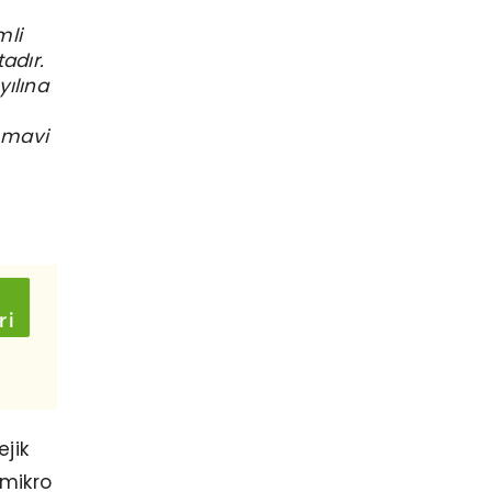
mli
adır.
yılına
n mavi
ejik
 mikro