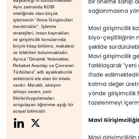
bir öneme sahip ol
Başkanlığı’nı sürdürmektedir.
Aynı zamanda KOBİ
sağlanmasına yönel
niteliğinde olan birçok
işletmenin “Anne Girişimcileri
mentörüdür”. İşletme
Mavi girişimcilik 
stratejileri, insan kaynakları
biyo-çeşitliliğinin
ve girişimcilik konularında
şekilde sürdürülebi
birçok kitap bölümü, makalesi
ve bildirileri bulunmaktadır.
Mavi girişimcilik g
Ayrıca “Dinamik Yetenekler,
farklılaşarak “yeni 
Rekabet Avantajı ve Çevresel
Türbülans” adlı ayakkabıcılık
ifade edilmektedir.
sektörünü ele alan bir kitabı
katma değer üretm
vardır. Meraklı, aksiyon
almayı seven, yeni
yönde girişimcilik 
fikirleri/uygulamaları
tazelenmeyi içerm
sorgulayan öğrenme aşığı bir
sosyal bilimcidir.
Mavi Girişimciliğin
Mavi girişimciliği