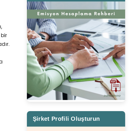
,
bir
dır.
da
Şirket Profili Oluşturun