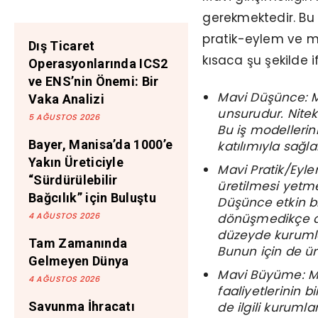
gerekmektedir. Bu 
pratik-eylem ve ma
Dış Ticaret
kısaca şu şekilde if
Operasyonlarında ICS2
ve ENS’nin Önemi: Bir
Mavi Düşünce: Ma
Vaka Analizi
unsurudur. Nitek
5 AĞUSTOS 2026
Bu iş modellerin
Bayer, Manisa’da 1000’e
katılımıyla sağ
Yakın Üreticiyle
Mavi Pratik/Eyle
“Sürdürülebilir
üretilmesi yet
Bağcılık” için Buluştu
Düşünce etkin bi
dönüşmedikçe a
4 AĞUSTOS 2026
düzeyde kurumla
Tam Zamanında
Bunun için de ür
Gelmeyen Dünya
Mavi Büyüme: Mavi
4 AĞUSTOS 2026
faaliyetlerinin
de ilgili kurumla
Savunma İhracatı