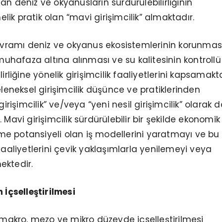
an deniz ve okyanusların sürdürülebilirliğinin
ik pratik olan “mavi girişimcilik” almaktadır.
kavramı deniz ve okyanus ekosistemlerinin korunması
 muhafaza altına alınması ve su kalitesinin kontrollü 
lirliğine yönelik girişimcilik faaliyetlerini kapsamakta
eleneksel girişimcilik düşünce ve pratiklerinden
girişimcilik” ve/veya “yeni nesil girişimcilik” olarak 
 Mavi girişimcilik sürdürülebilir bir şekilde ekonomik
e potansiyeli olan iş modellerini yaratmayı ve bu
faaliyetlerini çevik yaklaşımlarla yenilemeyi veya
ektedir.
 İçselleştirilmesi
n makro, mezo ve mikro düzeyde içselleştirilmesi