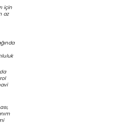
ı için
n az
yağında
mluluk
nda
rol
mavi
ası,
zanım
mi