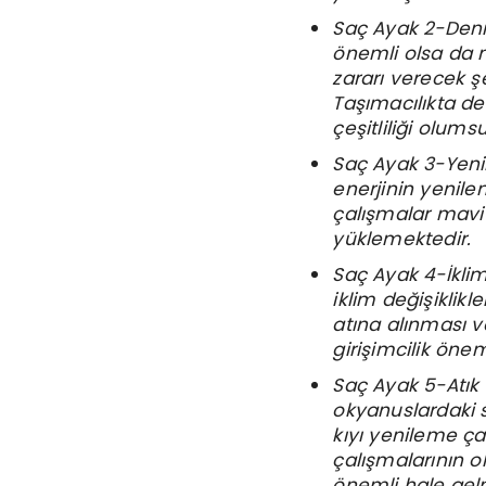
Saç Ayak 2-Deniz
önemli olsa da m
zararı verecek ş
Taşımacılıkta den
çeşitliliği olum
Saç Ayak 3-Yenile
enerjinin yenil
çalışmalar mavi
yüklemektedir.
Saç Ayak 4-İklim
iklim değişiklikl
atına alınması v
girişimcilik önem
Saç Ayak 5-Atık Y
okyanuslardaki s
kıyı yenileme çal
çalışmalarının ol
önemli hale gel