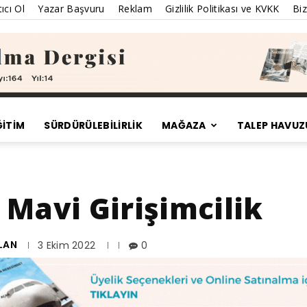
ıcı Ol
Yazar Başvuru
Reklam
Gizlilik Politikası ve KVKK
Biz
ĞİTİM
SÜRDÜRÜLEBILIRLIK
MAĞAZA
TALEP HAVUZ
Satınalma
: Mavi Girişimcilik
Dergisi
LAN
3 Ekim 2022
0