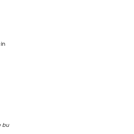
çin
e bu