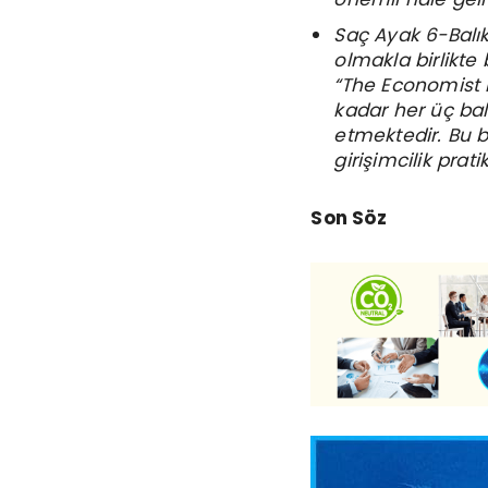
Saç Ayak 6-Balık
olmakla birlikte 
“The Economist In
kadar her üç balı
etmektedir. Bu b
girişimcilik prat
Son Söz