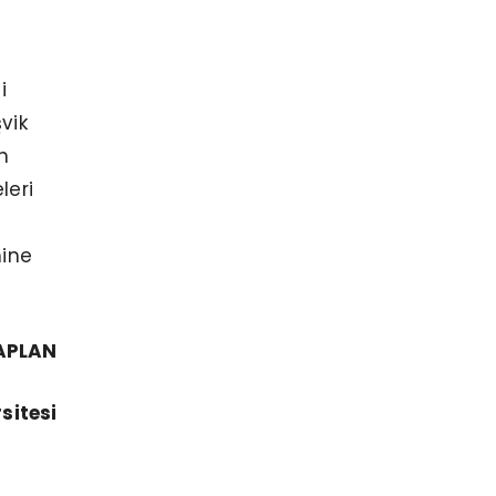
i
vik
n
leri
mine
KAPLAN
sitesi