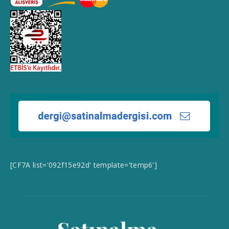
[CF7A list='092f15e92d' template='temp6']