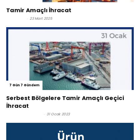
Tamir Amaçlı İhracat
Ferit İNAL
-
23 Mart 2025
7 Gün 7 Gündem
Serbest Bölgelere Tamir Amaçlı Geçici
İhracat
İlker Çolakvermiş
-
31 Ocak 2023