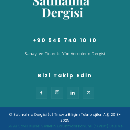
+90 546 740 10 10
Sanayi ve Ticarete Yön Verenlerin Dergisi
Bizi Takip Edin
© Satınalma Dergisi (c) Tinova Bilişim Teknolojileri A.Ş. 2013-
2025
Tek Tıkla Ödeme Kolaylığı
6698 Sayılı Kişisel Verilerin Korunması Kanunu (“KVKK”) Usul ve