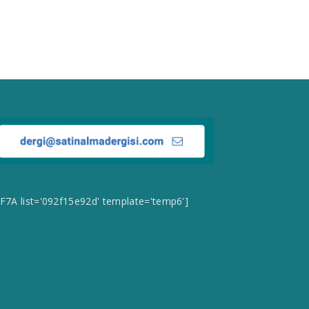
CF7A list='092f15e92d' template='temp6']