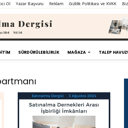
ıcı Ol
Yazar Başvuru
Reklam
Gizlilik Politikası ve KVKK
Biz
ĞİTİM
SÜRDÜRÜLEBILIRLIK
MAĞAZA
TALEP HAVUZ
Satınalma
epartmanı
Dergisi