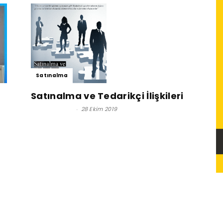
Satınalma
Satınalma ve Tedarikçi İlişkileri
Murat AKSOY
-
28 Ekim 2019