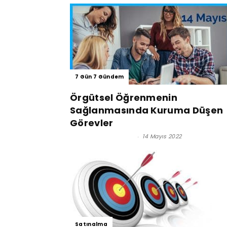
7 Gün 7 Gündem
Örgütsel Öğrenmenin
Sağlanmasında Kuruma Düşen
Görevler
Doç. Dr. Gözde Mert
-
14 Mayıs 2022
Satınalma