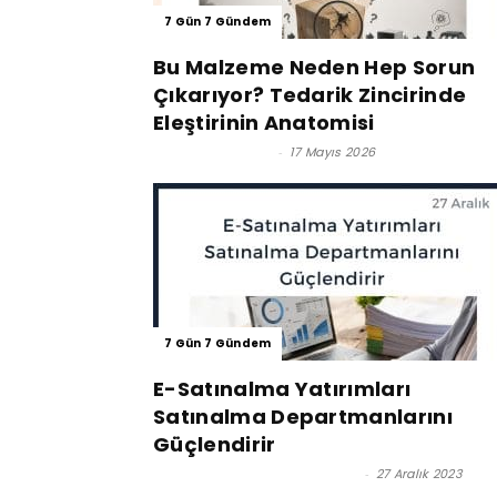
7 Gün 7 Gündem
Bu Malzeme Neden Hep Sorun
Çıkarıyor? Tedarik Zincirinde
Eleştirinin Anatomisi
Zafer Urfalıoğlu
-
17 Mayıs 2026
7 Gün 7 Gündem
E-Satınalma Yatırımları
Satınalma Departmanlarını
Güçlendirir
Prof. Dr. Murat Erdal - Editör
-
27 Aralık 2023