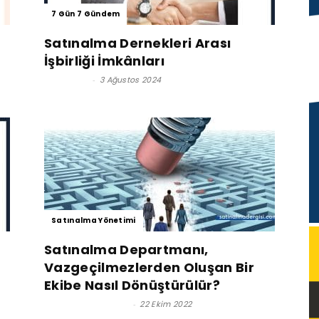
7 Gün 7 Gündem
Satınalma Dernekleri Arası
İşbirliği İmkânları
Cavit SOY
-
3 Ağustos 2024
Satınalma Yönetimi
Satınalma Departmanı,
Vazgeçilmezlerden Oluşan Bir
Ekibe Nasıl Dönüştürülür?
Satınalma Dergisi
-
22 Ekim 2022