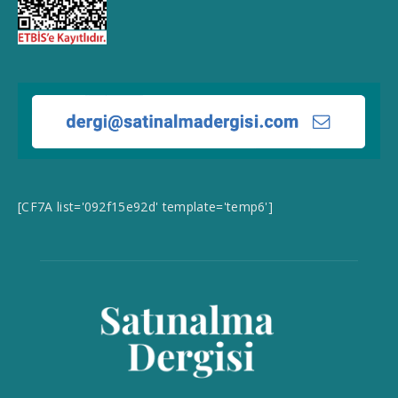
[CF7A list='092f15e92d' template='temp6']