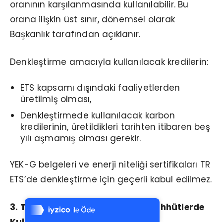
oranının karşılanmasında kullanılabilir. Bu
orana ilişkin üst sınır, dönemsel olarak
Başkanlık tarafından açıklanır.
Denkleştirme amacıyla kullanılacak kredilerin:
ETS kapsamı dışındaki faaliyetlerden
üretilmiş olması,
Denkleştirmede kullanılacak karbon
kredilerinin, üretildikleri tarihten itibaren beş
yılı aşmamış olması gerekir.
YEK-G belgeleri ve enerji niteliği sertifikaları TR
ETS’de denkleştirme için geçerli kabul edilmez.
Tek Tıkla Ödeme Kolaylığı
7/24 Canlı Destek
3. Turkuaz Kredilerin Gönüllü Taahhütlerde
%100 Sorunsuz Alışveriş
Kullanımı