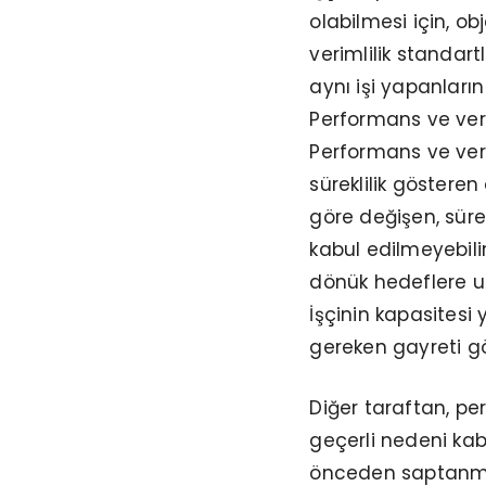
olabilmesi için, ob
verimlilik standart
aynı işi yapanları
Performans ve veri
Performans ve veri
süreklilik göstere
göre değişen, süre
kabul edilmeyebilir
dönük hedeflere u
İşçinin kapasitesi 
gereken gayreti gö
Diğer taraftan, pe
geçerli nedeni kab
önceden saptanmalı,