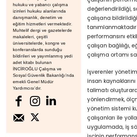
hukuku ve yabancı çalışma
değerlendirildiği,
izinleri hukuku alanlarında
çalışana bildirildiğ
danışmanlık, denetim ve
eğitim hizmetleri vermektedir.
tanımlanmaktadır. 
Muhtelif dergi ve gazetelerde
performansını etki
makaleleri, çeşitli
üniversitelerde, kongre ve
çalışan bağlılığı, e
konferanslarda sunduğu
çalışma ortamı sa
bildirileri ve yayımlanmış yedi
adet kitabı bulunan
İNCİROĞLU Çalışma ve
İşverenler yönetim
Sosyal Güvenlik Bakanlığı’nda
insan kaynakların
emekli Genel Müdür
Yardımcısı’dır.
talimatı oluşturar
yönlendirmek, ölç
yönetim sistemi k
çalışanları ile yol
uygulamada, iş söz
işçinin performans