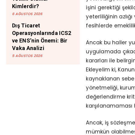
Kimlerdir?
işini gerektiği şe
6 AĞUSTOS 2026
yeterliliğinin azl
fesihlerde emeklili
Dış Ticaret
Operasyonlarında ICS2
ve ENS’nin Önemi: Bir
Ancak bu haller yuk
Vaka Analizi
uygulamada çıkaca
5 AĞUSTOS 2026
kararları ile belir
Ekleyelim ki, Kanu
kaynaklanan sebepl
yönetmeliği, kurum
değerlendirme kriter
karşılanamaması ha
Ancak, iş sözleşme
mümkün olabilmesi