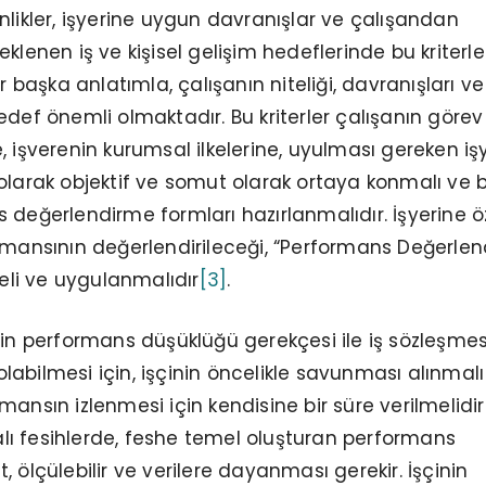
nlikler, işyerine uygun davranışlar ve çalışandan
klenen iş ve kişisel gelişim hedeflerinde bu kriterle
ir başka anlatımla, çalışanın niteliği, davranışları ve
edef önemli olmaktadır. Bu kriterler çalışanın görev
, işverenin kurumsal ilkelerine, uyulması gereken işy
olarak objektif ve somut olarak ortaya konmalı ve
 değerlendirme formları hazırlanmalıdır. İşyerine 
rmansının değerlendirileceği, “Performans Değerle
meli ve uygulanmalıdır
[3]
.
nin performans düşüklüğü gerekçesi ile iş sözleşmes
abilmesi için, işçinin öncelikle savunması alınmalı
ansın izlenmesi için kendisine bir süre verilmelidir
ı fesihlerde, feshe temel oluşturan performans
 ölçülebilir ve verilere dayanması gerekir. İşçinin