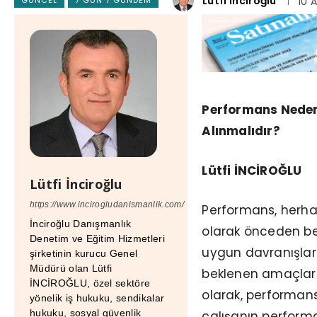
Lütfi İnciroğlu
10 A
Performans Nedeni
Alınmalıdır?
Lütfi İNCİROĞLU
Lütfi İnciroğlu
https://www.incirogludanismanlik.com/
Performans, herhan
İnciroğlu Danışmanlık
olarak önceden be
Denetim ve Eğitim Hizmetleri
uygun davranışlar
şirketinin kurucu Genel
Müdürü olan Lütfi
beklenen amaçlar
İNCİROĞLU, özel sektöre
olarak, performan
yönelik iş hukuku, sendikalar
hukuku, sosyal güvenlik
çalışanın performan