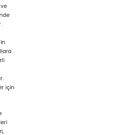
 ve
inde
.
in
llara
li
r.
r için
e
eri
i,