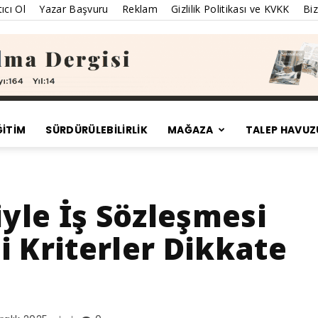
ıcı Ol
Yazar Başvuru
Reklam
Gizlilik Politikası ve KVKK
Biz
ĞİTİM
SÜRDÜRÜLEBILIRLIK
MAĞAZA
TALEP HAVUZ
Satınalma
le İş Sözleşmesi
 Kriterler Dikkate
Dergisi