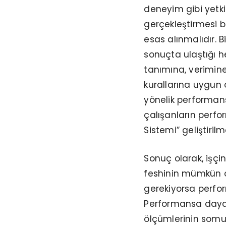
deneyim gibi yetki
gerçekleştirmesi be
esas alınmalıdır. B
sonuçta ulaştığı h
tanımına, verimine
kurallarına uygun 
yönelik performans
çalışanların perfo
Sistemi” geliştiril
Sonuç olarak, işçi
feshinin mümkün ol
gerekiyorsa perform
Performansa dayal
ölçümlerinin somut,