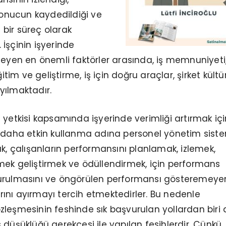
 sonucun kaydedildiği ve
i bir süreç olarak
İşçinin işyerinde
leyen en önemli faktörler arasında, iş memnuniyeti
ğitim ve geliştirme, iş için doğru araçlar, şirket kült
yılmaktadır.
 yetkisi kapsamında işyerinde verimliği artırmak içi
ı daha etkin kullanma adına personel yönetim sist
ak, çalışanların performansını planlamak, izlemek,
mek geliştirmek ve ödüllendirmek, için performans
urulmasını ve öngörülen performansı gösteremeye
larını ayırmayı tercih etmektedirler. Bu nedenle
leşmesinin feshinde sık başvurulan yollardan biri 
 düşüklüğü gerekçesi ile yapılan fesihlerdir. Çünkü