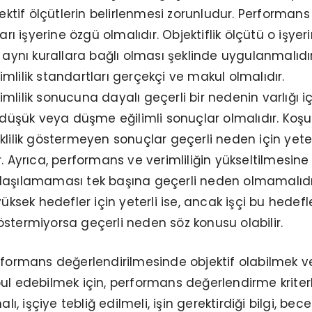
jektif ölçütlerin belirlenmesi zorunludur. Performans
ları işyerine özgü olmalıdır. Objektiflik ölçütü o işyer
n aynı kurallara bağlı olması şeklinde uygulanmalıdır
mlilik standartları gerçekçi ve makul olmalıdır.
mlilik sonucuna dayalı geçerli bir nedenin varlığı iç
n düşük veya düşme eğilimli sonuçlar olmalıdır. Koşu
klilik göstermeyen sonuçlar geçerli neden için yeter
. Ayrıca, performans ve verimliliğin yükseltilmesine
laşılamaması tek başına geçerli neden olmamalıdı
yüksek hedefler için yeterli ise, ancak işçi bu hedefle
stermiyorsa geçerli neden söz konusu olabilir.
rformans değerlendirilmesinde objektif olabilmek v
ul edebilmek için, performans değerlendirme kriterl
 işçiye tebliğ edilmeli, işin gerektirdiği bilgi, becer