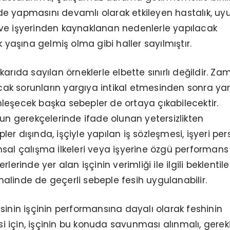
kilde yapmasını devamlı olarak etkileyen hastalık, u
ığı ve işyerinden kaynaklanan nedenlerle yapılacak
k yaşına gelmiş olma gibi haller sayılmıştır.
arıda sayılan örneklerle elbette sınırlı değildir. Za
k sorunların yargıya intikal etmesinden sonra yar
ginleşecek başka sebepler de ortaya çıkabilecektir.
nun gerekçelerinde ifade olunan yetersizlikten
er dışında, işçiyle yapılan iş sözleşmesi, işyeri per
sal çalışma İlkeleri veya işyerine özgü performans
lerinde yer alan işçinin verimliği ile ilgili beklentile
linde de geçerli sebeple fesih uygulanabilir.
sinin işçinin performansına dayalı olarak feshinin
 için, işçinin bu konuda savunması alınmalı, gerek