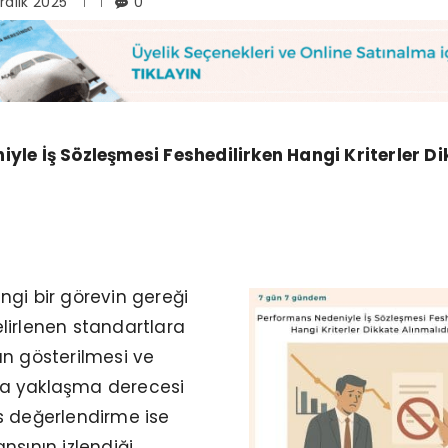
ralık 2025
0
yle İş Sözleşmesi Feshedilirken Hangi Kriterler D
gi bir görevin gereği
lirlenen standartlara
ın gösterilmesi ve
a yaklaşma derecesi
s değerlendirme ise
sının izlendiği,