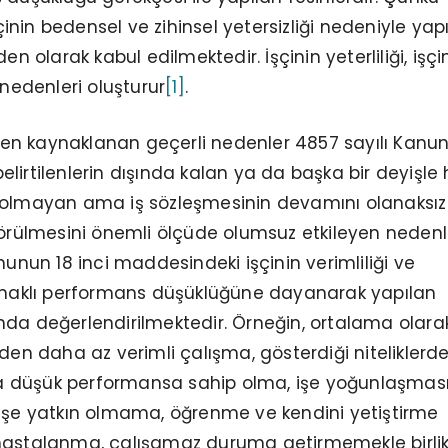
nin bedensel ve zihinsel yetersizliği nedeniyle yap
en olarak kabul edilmektedir. İşçinin yeterliliği, işçi
lan nedenleri oluşturur
[1]
.
inden kaynaklanan geçerli nedenler 4857 sayılı Kanu
lirtilenlerin dışında kalan ya da başka bir deyişle 
 olmayan ama iş sözleşmesinin devamını olanaksız 
görülmesini önemli ölçüde olumsuz etkileyen nedenle
nunun 18 inci maddesindeki işçinin verimliliği ve
aynaklı performans düşüklüğüne dayanarak yapılan
mda değerlendirilmektedir. Örneğin, ortalama olara
rden daha az verimli çalışma, gösterdiği niteliklerd
 düşük performansa sahip olma, işe yoğunlaşması
 işe yatkın olmama, öğrenme ve kendini yetiştirme
sık hastalanma, çalışamaz duruma getirmemekle birli