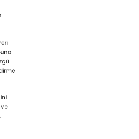
r
eri
 buna
özgü
ndirme
ini
 ve
.