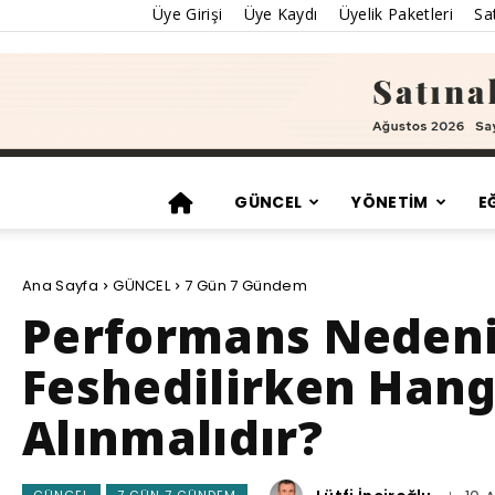
Üye Girişi
Üye Kaydı
Üyelik Paketleri
Sat
GÜNCEL
YÖNETİM
E
Ana Sayfa
GÜNCEL
7 Gün 7 Gündem
Performans Nedeniy
Feshedilirken Hangi
Alınmalıdır?
GÜNCEL
7 GÜN 7 GÜNDEM