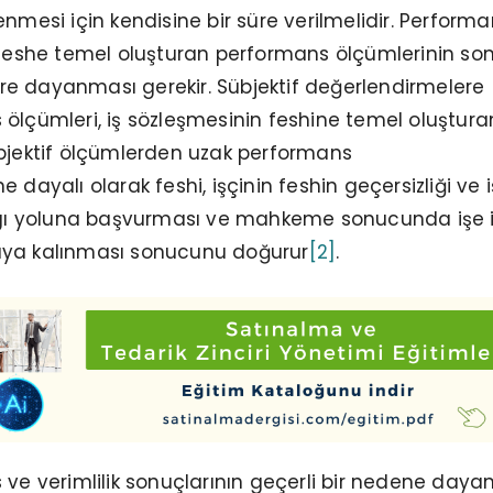
enmesi için kendisine bir süre verilmelidir. Perform
, feshe temel oluşturan performans ölçümlerinin s
ilere dayanması gerekir. Sübjektif değerlendirmelere
ölçümleri, iş sözleşmesinin feshine temel oluştur
objektif ölçümlerden uzak performans
 dayalı olarak feshi, işçinin feshin geçersizliği ve 
argı yoluna başvurması ve mahkeme sonucunda işe 
arşıya kalınması sonucunu doğurur
[2]
.
 ve verimlilik sonuçlarının geçerli bir nedene daya