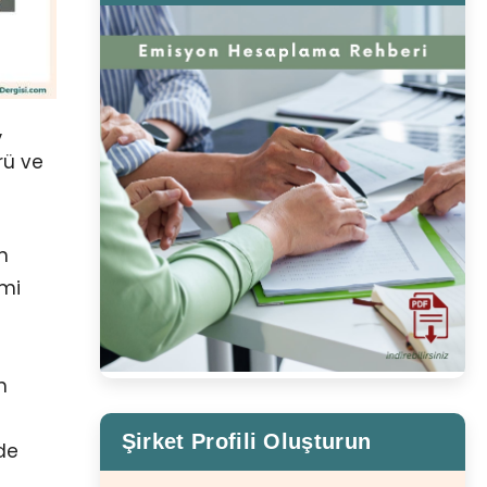
,
ürü ve
n
emi
n
Şirket Profili Oluşturun
de