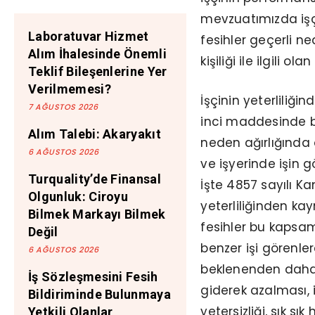
mevzuatımızda işçi
Laboratuvar Hizmet
fesihler geçerli ned
Alım İhalesinde Önemli
kişiliği ile ilgili o
Teklif Bileşenlerine Yer
Verilmemesi?
İşçinin yeterliliğ
7 AĞUSTOS 2026
inci maddesinde be
Alım Talebi: Akaryakıt
neden ağırlığında
6 AĞUSTOS 2026
ve işyerinde işin 
Turquality’de Finansal
İşte 4857 sayılı Ka
Olgunluk: Ciroyu
yeterliliğinden k
Bilmek Markayı Bilmek
fesihler bu kapsa
Değil
benzer işi görenle
6 AĞUSTOS 2026
beklenenden daha
İş Sözleşmesini Fesih
giderek azalması,
Bildiriminde Bulunmaya
yetersizliği, sık 
Yetkili Olanlar