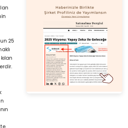
ılan
nin
nun 25
haklı
kılan
rdir.
k
en
nın
kte