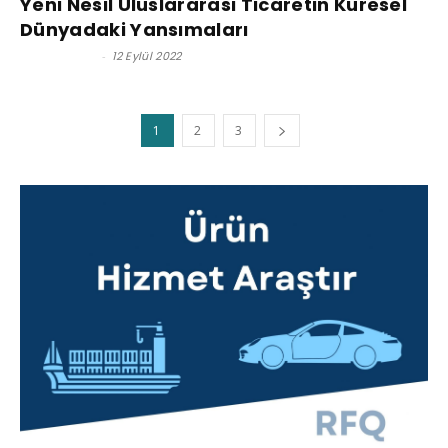
Yeni Nesil Uluslararası Ticaretin Küresel
Dünyadaki Yansımaları
Ayten Nayir
-
12 Eylül 2022
1
2
3