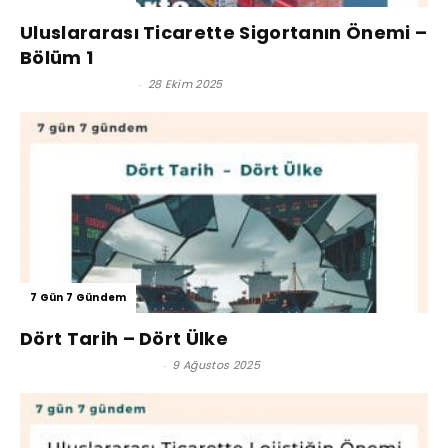
Uluslararası Ticarette Sigortanın Önemi –
Bölüm 1
Reşat BAĞCIOĞLU
-
28 Ekim 2025
7 Gün 7 Gündem
Dört Tarih – Dört Ülke
Hüseyin Cahit Soysal
-
9 Ağustos 2025