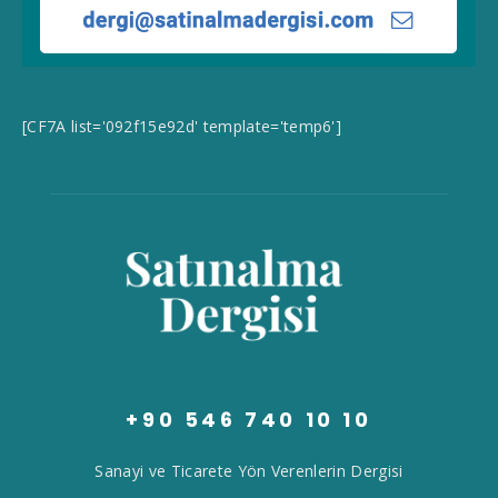
[CF7A list='092f15e92d' template='temp6']
+90 546 740 10 10
Sanayi ve Ticarete Yön Verenlerin Dergisi