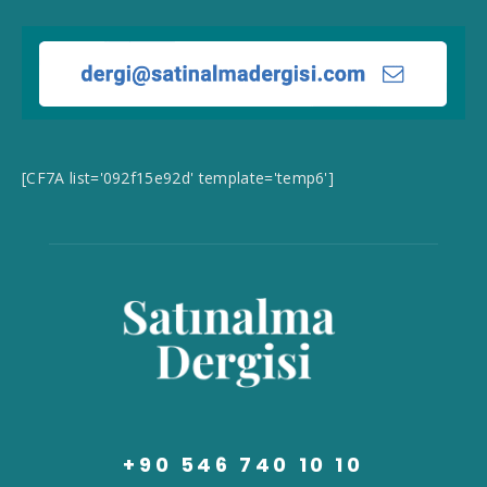
[CF7A list='092f15e92d' template='temp6']
+90 546 740 10 10