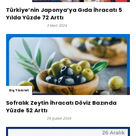
Türkiye’nin Japonya’ya Gıda İhracatı 5
Yılda Yüzde 72 Arttı
Satınalma Dergisi
-
3 Mart 2024
Dış Ticaret
Sofralık Zeytin İhracatı Döviz Bazında
Yüzde 52 Arttı
Satınalma Dergisi
-
26 Şubat 2024