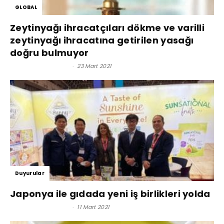
GLOBAL
Zeytinyağı ihracatçıları dökme ve varilli
zeytinyağı ihracatına getirilen yasağı
doğru bulmuyor
Satınalma Dergisi
-
23 Mart 2021
Duyurular
Japonya ile gıdada yeni iş birlikleri yolda
Satınalma Dergisi
-
11 Mart 2021