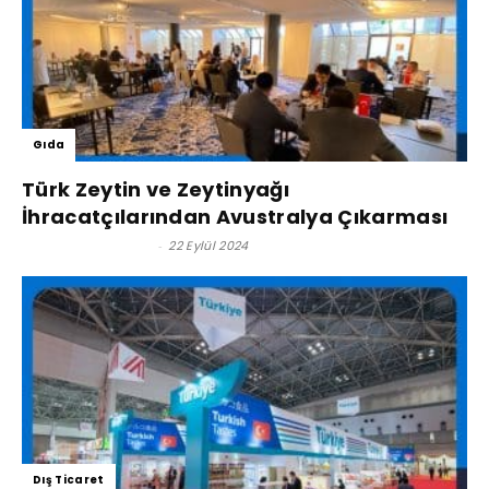
Gıda
Türk Zeytin ve Zeytinyağı
İhracatçılarından Avustralya Çıkarması
Satınalma Dergisi
-
22 Eylül 2024
Dış Ticaret