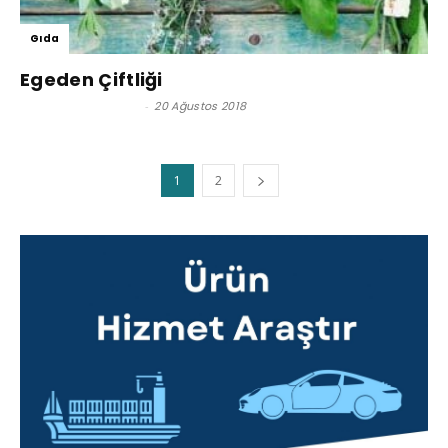
Gıda
Egeden Çiftliği
Satınalma Dergisi
-
20 Ağustos 2018
1
2