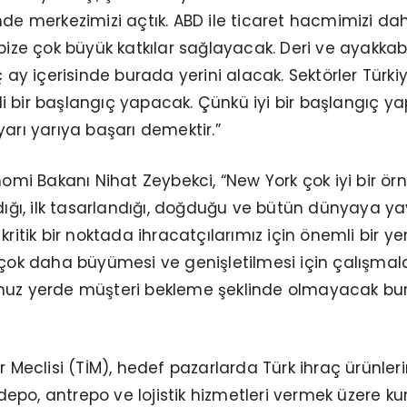
nde merkezimizi açtık. ABD ile ticaret hacmimizi d
 bize çok büyük katkılar sağlayacak. Deri ve ayakkab
ç ay içerisinde burada yerini alacak. Sektörler Türki
i bir başlangıç yapacak. Çünkü iyi bir başlangıç y
yarı yarıya başarı demektir.”
nomi Bakanı Nihat Zeybekci, “New York çok iyi bir örn
adığı, ilk tasarlandığı, doğduğu ve bütün dünyaya yay
kritik bir noktada ihracatçılarımız için önemli bir ye
 çok daha büyümesi ve genişletilmesi için çalışmala
nuz yerde müşteri bekleme şeklinde olmayacak bur
r Meclisi (TİM), hedef pazarlarda Türk ihraç ürünleri
e depo, antrepo ve lojistik hizmetleri vermek üzere k