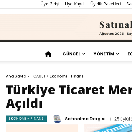
Üye Girişi
Üye Kaydı
Üyelik Paketleri
Sat
GÜNCEL
YÖNETİM
E
Ana Sayfa
TİCARET
Ekonomi - Finans
Türkiye Ticaret Me
Açıldı
Satınalma Dergisi
EKONOMI - FINANS
25 Eylül