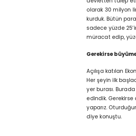
devletten talep et
olarak 30 milyon li
kurduk. Bütün para
sadece yüzde 25’i
müracat edip, yüzd
Gerekirse büyümes
Açılışa katılan Eko
Her şeyin ilk başl
yer burası. Burada 
edindik. Gerekirse
yaparız. Oturduğu
diye konuştu.