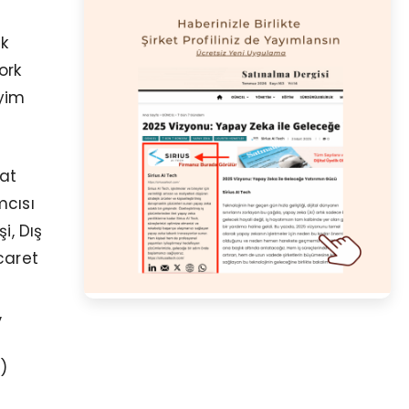
k
ork
iyim
at
mcısı
i, Dış
caret
,
)