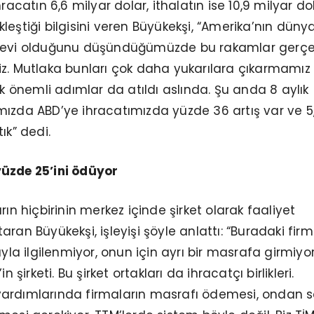
hracatın 6,6 milyar dolar, ithalatın ise 10,9 milyar do
leştiği bilgisini veren Büyükekşi, “Amerika’nın düny
 devi olduğunu düşündüğümüzde bu rakamlar gerç
z. Mutlaka bunları çok daha yukarılara çıkarmamız
ok önemli adımlar da atıldı aslında. Şu anda 8 aylık
ızda ABD’ye ihracatımızda yüzde 36 artış var ve 5,
ık” dedi.
üzde 25’ini ödüyor
rın hiçbirinin merkez içinde şirket olarak faaliyet
ran Büyükekşi, işleyişi şöyle anlattı: “Buradaki firm
ayla ilgilenmiyor, onun için ayrı bir masrafa girmiyor
n şirketi. Bu şirket ortakları da ihracatçı birlikleri.
ardımlarında firmaların masrafı ödemesi, ondan 