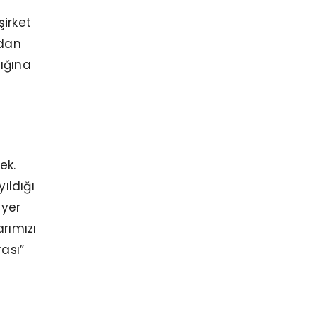
M
şirket
rdan
ığına
ek.
ıldığı
 yer
rımızı
ası”