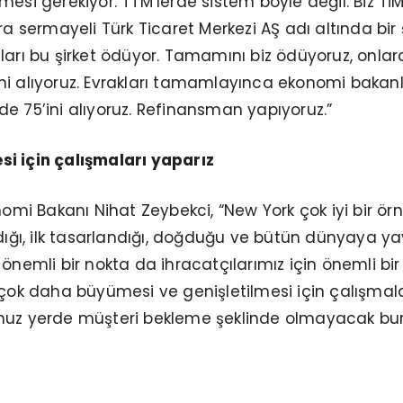
mesi gerekiyor. TTM’lerde sistem böyle değil. Biz Tİ
ra sermayeli Türk Ticaret Merkezi AŞ adı altında bir 
ları bu şirket ödüyor. Tamamını biz ödüyoruz, onla
ni alıyoruz. Evrakları tamamlayınca ekonomi bakanl
e 75’ini alıyoruz. Refinansman yapıyoruz.”
i için çalışmaları yaparız
nomi Bakanı Nihat Zeybekci, “New York çok iyi bir örn
adığı, ilk tasarlandığı, doğduğu ve bütün dünyaya yay
önemli bir nokta da ihracatçılarımız için önemli bir
 çok daha büyümesi ve genişletilmesi için çalışmala
nuz yerde müşteri bekleme şeklinde olmayacak bur