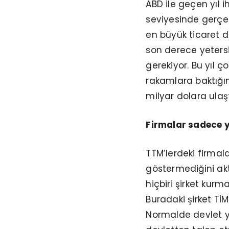
ABD ile geçen yıl i
seviyesinde gerçek
en büyük ticaret
son derece yetersi
gerekiyor. Bu yıl ç
rakamlara baktığım
milyar dolara ulaşt
Firmalar sadece y
TTM’lerdeki firmala
göstermediğini akta
hiçbiri şirket kurm
Buradaki şirket TİM’i
Normalde devlet y