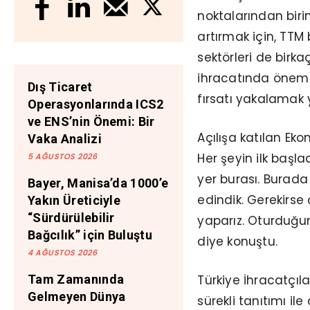
noktalarından biri
artırmak için, TTM
sektörleri de birka
ihracatında öneml
Dış Ticaret
fırsatı yakalamak 
Operasyonlarında ICS2
ve ENS’nin Önemi: Bir
Açılışa katılan Eko
Vaka Analizi
Her şeyin ilk başl
5 AĞUSTOS 2026
yer burası. Burada 
Bayer, Manisa’da 1000’e
edindik. Gerekirse
Yakın Üreticiyle
“Sürdürülebilir
yaparız. Oturduğu
Bağcılık” için Buluştu
diye konuştu.
4 AĞUSTOS 2026
Türkiye İhracatçıla
Tam Zamanında
Gelmeyen Dünya
sürekli tanıtımı il