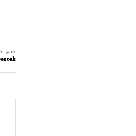
i İçerik
Destek