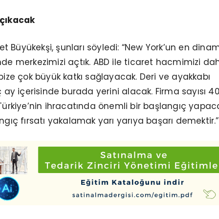
 çıkacak
 Büyükekşi, şunları söyledi: “New York’un en dinam
nde merkezimizi açtık. ABD ile ticaret hacmimizi d
 bize çok büyük katkı sağlayacak. Deri ve ayakkabı
ç ay içerisinde burada yerini alacak. Firma sayısı 4
 Türkiye’nin ihracatında önemli bir başlangıç yapac
angıç fırsatı yakalamak yarı yarıya başarı demektir.”