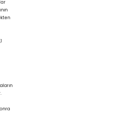
lar
anın
ekten
1
aların
.
sonra