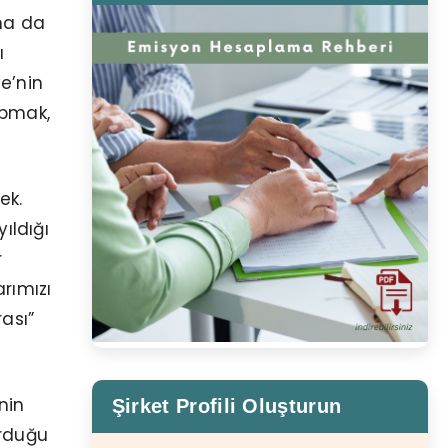
aha da
ı
ye’nin
apmak,
ek.
ıldığı
r
rımızı
ası”
nin
Şirket Profili Oluşturun
urduğu