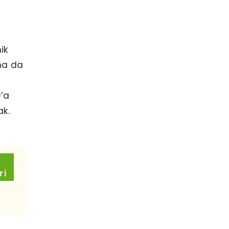
ik
aha da
0’a
ak.