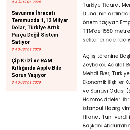
4 AĞUSTOS 2026
Türkiye Ticaret M
Savunma İhracatı
Dubai’nin ardında
Temmuzda 1,12 Milyar
önem taşıyan Empir
Dolar, Türkiye Artık
TTM’de 1550 metreka
Parça Değil Sistem
sektörlerinde faal
Satıyor
3 AĞUSTOS 2026
Açılış törenine B
Çip Krizi ve RAM
Zeybekci, Adalet B
Kıtlığında Apple Bile
Mehdi Eker, Türkiy
Sorun Yaşıyor
Ekonomik İlişkiler
3 AĞUSTOS 2026
ve Sanayi Odası (B
Hammaddeleri İhraca
İstanbul Hazırgiyim
Hikmet Tanrıverdi 
Başkanı Abdurrahm