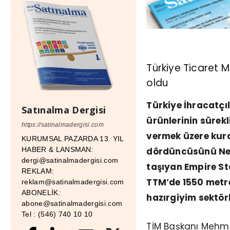
Türkiye Ticaret 
oldu
Türkiye İhracatçı
Satınalma Dergisi
ürünlerinin sürekli
https://satinalmadergisi.com
vermek üzere kurd
KURUMSAL PAZARDA 13. YIL
dördüncüsünü New
HABER & LANSMAN:
dergi@satinalmadergisi.com
taşıyan Empire St
REKLAM:
TTM’de 1550 metrek
reklam@satinalmadergisi.com
ABONELİK:
hazırgiyim sektör
abone@satinalmadergisi.com
Tel : (546) 740 10 10
TİM Başkanı Mehmet