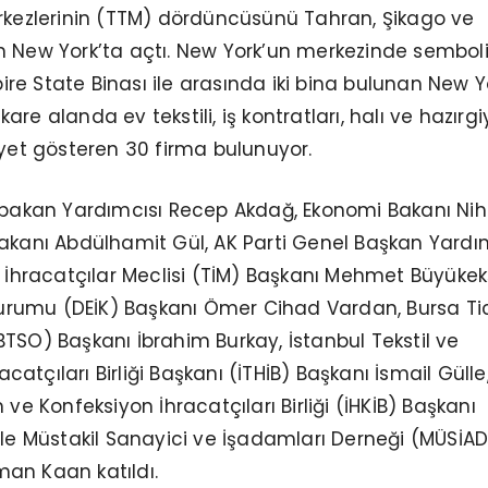
erkezlerinin (TTM) dördüncüsünü Tahran, Şikago ve
n New York’ta açtı. New York’un merkezinde semboli
e State Binası ile arasında iki bina bulunan New Y
re alanda ev tekstili, iş kontratları, halı ve hazırg
iyet gösteren 30 firma bulunuyor.
aşbakan Yardımcısı Recep Akdağ, Ekonomi Bakanı Nih
akanı Abdülhamit Gül, AK Parti Genel Başkan Yardı
e İhracatçılar Meclisi (TİM) Başkanı Mehmet Büyükekş
 Kurumu (DEİK) Başkanı Ömer Cihad Vardan, Bursa Ti
TSO) Başkanı İbrahim Burkay, İstanbul Tekstil ve
tçıları Birliği Başkanı (İTHİB) Başkanı İsmail Gülle
 ve Konfeksiyon İhracatçıları Birliği (İHKİB) Başkanı
ile Müstakil Sanayici ve İşadamları Derneği (MÜSİAD
an Kaan katıldı.