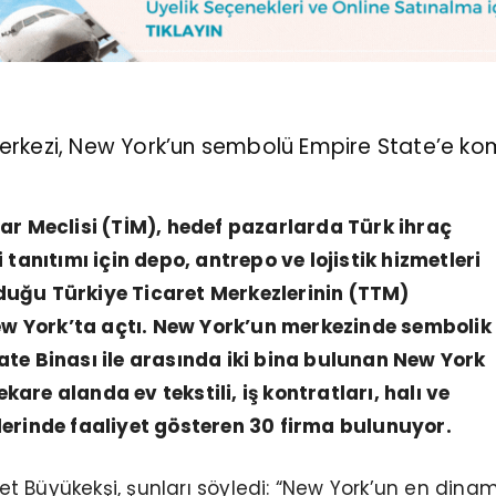
Merkezi, New York’un sembolü Empire State’e k
lar Meclisi (TİM), hedef pazarlarda Türk ihraç
 tanıtımı için depo, antrepo ve lojistik hizmetleri
uğu Türkiye Ticaret Merkezlerinin (TTM)
 York’ta açtı. New York’un merkezinde semboli
ate Binası ile arasında iki bina bulunan New York
are alanda ev tekstili, iş kontratları, halı ve
lerinde faaliyet gösteren 30 firma bulunuyor.
 Büyükekşi, şunları söyledi: “New York’un en dinam