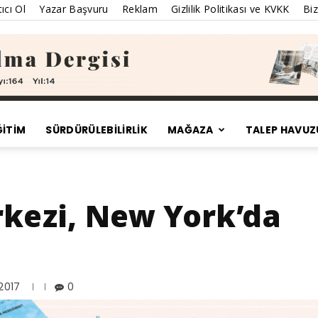
ıcı Ol
Yazar Başvuru
Reklam
Gizlilik Politikası ve KVKK
Biz
ĞİTİM
SÜRDÜRÜLEBILIRLIK
MAĞAZA
TALEP HAVUZ
Satınalma
rkezi, New York’da
Dergisi
 2017
0