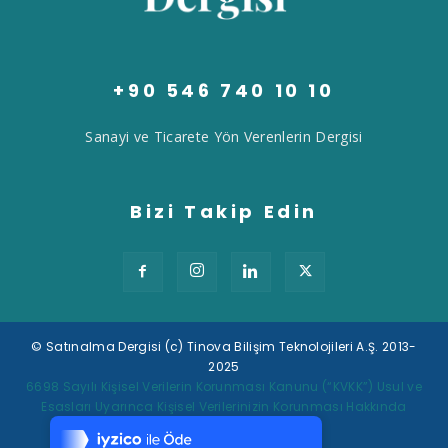
+90 546 740 10 10
Sanayi ve Ticarete Yön Verenlerin Dergisi
Bizi Takip Edin
© Satınalma Dergisi (c) Tinova Bilişim Teknolojileri A.Ş. 2013-
2025
Tek Tıkla Ödeme Kolaylığı
6698 Sayılı Kişisel Verilerin Korunması Kanunu (“KVKK”) Usul ve
Esasları Uyarınca Kişisel Verilerinizin Korunması Hakkında
7/24 Canlı Destek
Müşteri Aydınlatma Metni