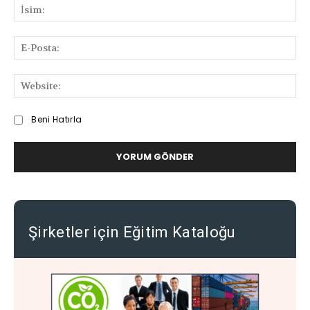
ve
İsi
Deneyimlerinizi
Paylaşabilirsiniz
E-
Pos
We
Beni Hatırla
Şirketler için Eğitim Kataloğu