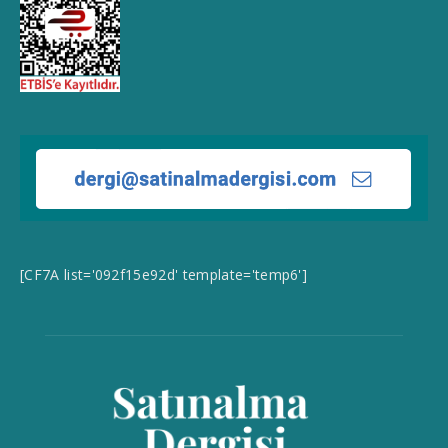
[CF7A list='092f15e92d' template='temp6']