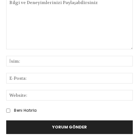
Bilgi
ve
İsi
Deneyimlerinizi
Paylaşabilirsiniz
E-
Pos
We
Beni Hatırla