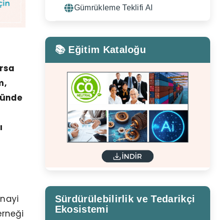
Gümrükleme Teklifi Al
📚 Eğitim Kataloğu
rsa
m,
nünde
ı
anayi
Sürdürülebilirlik ve Tedarikçi
Ekosistemi
erneği