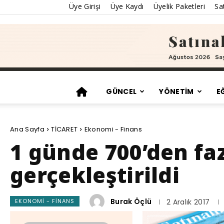
Üye Girişi
Üye Kaydı
Üyelik Paketleri
Sat
GÜNCEL
YÖNETİM
E
Ana Sayfa
TİCARET
Ekonomi - Finans
1 günde 700’den fa
gerçekleştirildi
Burak Öçlü
EKONOMI - FINANS
2 Aralık 2017