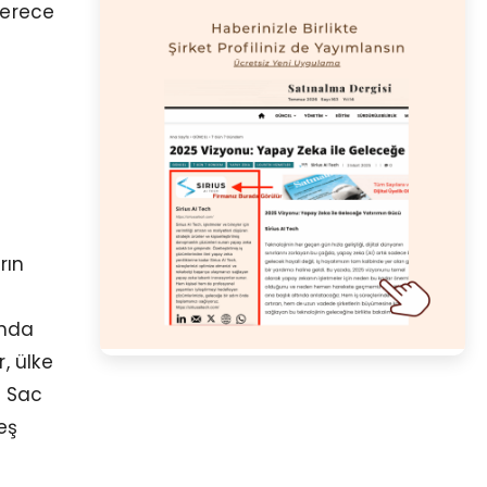
derece
rın
ında
, ülke
a Sac
eş