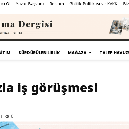
ıcı Ol
Yazar Başvuru
Reklam
Gizlilik Politikası ve KVKK
Biz
ĞİTİM
SÜRDÜRÜLEBILIRLIK
MAĞAZA
TALEP HAVUZ
Satınalma
zla iş görüşmesi
Dergisi
0