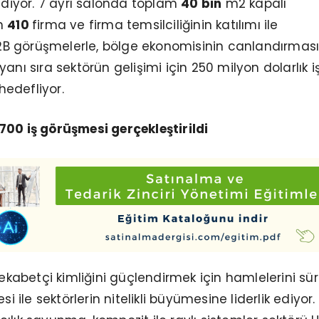
iyor. 7 ayrı salonda toplam
40 bin
m2 kapalı
n
410
firma ve firma temsilciliğinin katılımı ile
.B2B görüşmelerle, bölge ekonomisinin canlandırmas
anı sıra sektörün gelişimi için 250 milyon dolarlık i
edefliyor.
700 iş görüşmesi gerçekleştirildi
 rekabetçi kimliğini güçlendirmek için hamlelerini sü
si ile sektörlerin nitelikli büyümesine liderlik ediyor.