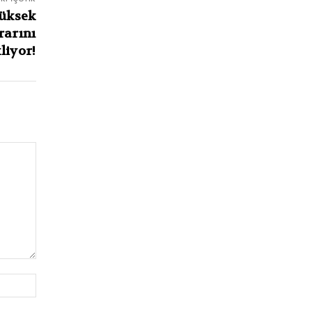
üksek
arını
liyor!
Website: