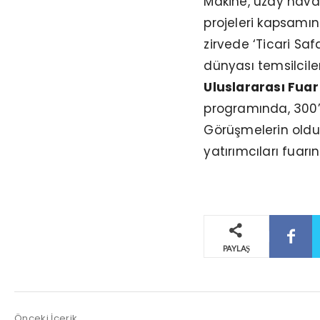
Makine, uzay havac
projeleri kapsamınd
zirvede ‘Ticari Saf
dünyası temsilciler
Uluslararası Fuar
programında, 300’e
Görüşmelerin olduk
yatırımcıları fuarın
PAYLAŞ
Önceki İçerik