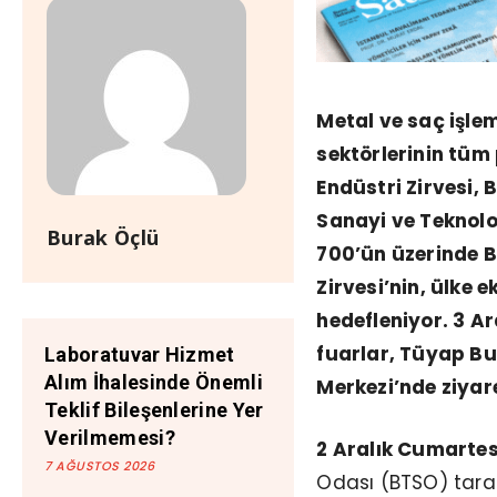
Metal ve saç işle
sektörlerinin tüm 
Endüstri Zirvesi,
Sanayi ve Teknolo
Burak Öçlü
700’ün üzerinde B
Zirvesi’nin
,
ülke e
hedefleniyor. 3 A
fuarlar,
Tüyap Bur
Laboratuvar Hizmet
Alım İhalesinde Önemli
Merkezi’nde
ziyare
Teklif Bileşenlerine Yer
Verilmemesi?
2 Aralık Cumartes
7 AĞUSTOS 2026
Odası (BTSO) tara