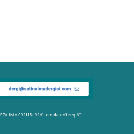
CF7A list='092f15e92d' template='temp6']