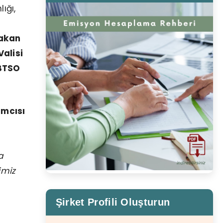
ığı,
akan
Valisi
 BTSO
mcısı
a
imiz
Şirket Profili Oluşturun