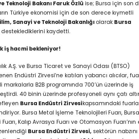
ve Teknoloji Bakanı Faruk Özlü
ise; Bursa için son 
rın Türkiye ekonomisi için de son derece kıymetli
ilim, Sanayi ve Teknoloji Bakanlığı
olarak
Bursa
i
desteklediklerini kaydetti.
k iş hacmi bekleniyor!
lık A.Ş. ve Bursa Ticaret ve Sanayi Odası (BTSO)
en Endüstri Zirvesi’ne katılan yabancı alıcılar, fua
li markalarla B2B programında 700’ün üzerinde iş
ştirdi. 40 binin üzerinde profesyoneli aynı çatı alt
efleyen
Bursa Endüstri Zirvesi
kapsamındaki fuarlar
iriyor. Bursa Metal İşleme Teknolojileri Fuarı, Burs
ri Fuarı, Kalıp Avrasya Fuarı ve Otomasyon Fuarı’nın 
zenlendiği
Bursa Endüstri Zirvesi,
sektörün nabzını