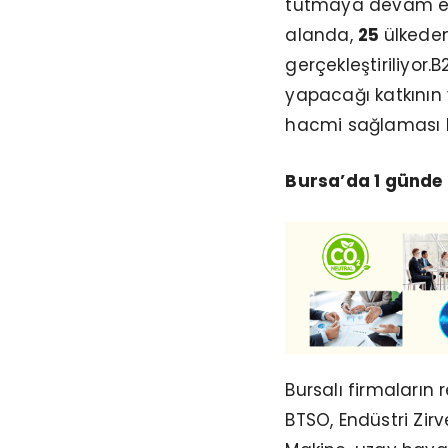
tutmaya devam ed
alanda,
25
ülkede
gerçekleştiriliyor
yapacağı katkının y
hacmi sağlaması h
Bursa’da 1 günde 
Bursalı firmaların
BTSO, Endüstri Zirve