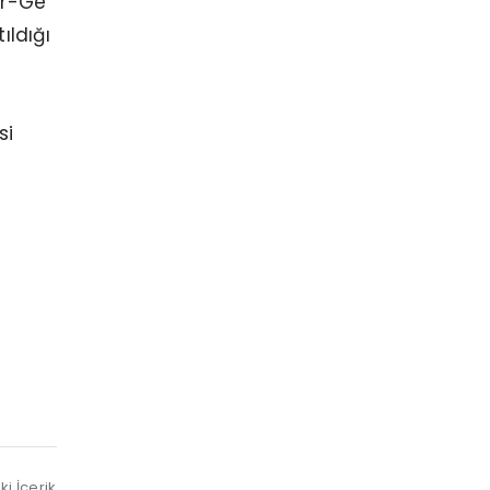
Ur-Ge
ıldığı
si
i İçerik