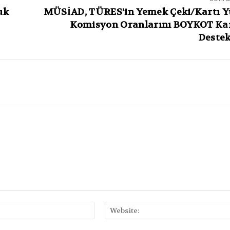
uk
MÜSİAD, TÜRES’in Yemek Çeki/Kartı Y
Komisyon Oranlarını BOYKOT Kar
Destek
E-
Posta: