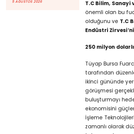
5 AĞUSTOS 2026
T.C Bilim, Sanayi 
önemli olan bu fua
olduğunu ve
T.C B
Endüstri Zirvesi’n
250 milyon dolarlı
Tüyap Bursa Fuarcı
tarafından düzenlen
ikinci gününde yer
görüşmesi gerçekle
buluşturmayı hed
ekonomisini güçlend
İşleme Teknolojile
zamanlı olarak dü