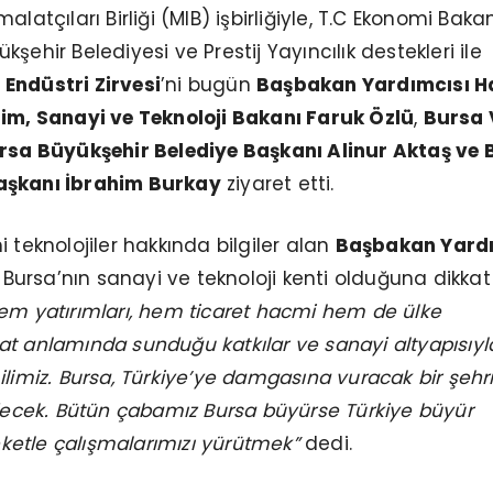
latçıları Birliği (MIB) işbirliğiyle, T.C Ekonomi Bakanl
şehir Belediyesi ve Prestij Yayıncılık destekleri ile
 Endüstri Zirvesi
’ni bugün
Başbakan Yardımcısı H
lim, Sanayi ve Teknoloji Bakanı Faruk Özlü
,
Bursa 
rsa Büyükşehir Belediye Başkanı Alinur Aktaş ve
aşkanı İbrahim Burkay
ziyaret etti.
 teknolojiler hakkında bilgiler alan
Başbakan Yardı
u
Bursa’nın sanayi ve teknoloji kenti olduğuna dikkat
em yatırımları, hem ticaret hacmi hem de ülke
t anlamında sunduğu katkılar ve sanayi altyapısıyl
ilimiz. Bursa, Türkiye’ye damgasına vuracak bir şehr
ek. Bütün çabamız Bursa büyürse Türkiye büyür
etle çalışmalarımızı yürütmek”
dedi.