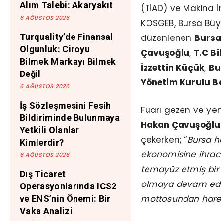
Alım Talebi: Akaryakıt
(TİAD) ve Makina İma
6 AĞUSTOS 2026
KOSGEB, Bursa Büyük
Turquality’de Finansal
düzenlenen
Bursa
Olgunluk: Ciroyu
Çavuşoğlu
,
T.C Bi
Bilmek Markayı Bilmek
İzzettin Küçük
,
Bu
Değil
Yönetim Kurulu B
6 AĞUSTOS 2026
İş Sözleşmesini Fesih
Fuarı gezen ve yeni
Bildiriminde Bulunmaya
Hakan Çavuşoğl
Yetkili Olanlar
çekerken; “
Bursa h
Kimlerdir?
ekonomisine ihraca
6 AĞUSTOS 2026
temayüz etmiş bir 
Dış Ticaret
olmaya devam edec
Operasyonlarında ICS2
mottosundan harek
ve ENS’nin Önemi: Bir
Vaka Analizi