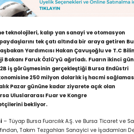
me teknolojileri, kalıp yan sanayi ve otomasyon
paydaşlarını tek çatı altında bir araya getiren
Bu
 Başbakan Yardımcısı Hakan Çavuşoğlu ve
T.C Bili
ji Bakanı Faruk Özlü’yü ağırladı. Fuarın ikinci gü
2B iş görüşmesinin gerçekleştiği Bursa Endüstri
konomisine
250 milyon dolarlık iş hacmi sağlamas
ralık Pazar gününe kadar ziyarete açık olan
sa Uluslararası Fuar ve Kongre
tçilerini bekliyor.
i
– Tüyap Bursa Fuarcılık A.Ş. ve Bursa Ticaret ve S
fından, Takım Tezgahları Sanayici ve İşadamları D