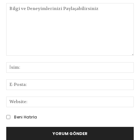
Bilgi
ve
İsi
Deneyimlerinizi
Paylaşabilirsiniz
E-
Pos
We
Beni Hatırla