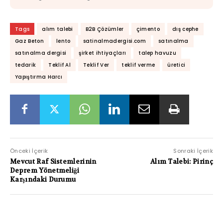
Tags
alım talebi
B2B Çözümler
çimento
dış cephe
Gaz Beton
lento
satinalmadergisi.com
satınalma
satınalma dergisi
şirket ihtiyaçları
talep havuzu
tedarik
Teklif Al
Teklif Ver
teklif verme
üretici
Yapıştırma Harcı
Önceki İçerik
Sonraki İçerik
Mevcut Raf Sistemlerinin
Alım Talebi: Pirinç
Deprem Yönetmeliği
Karşındaki Durumu
PAYLAŞIMLAR