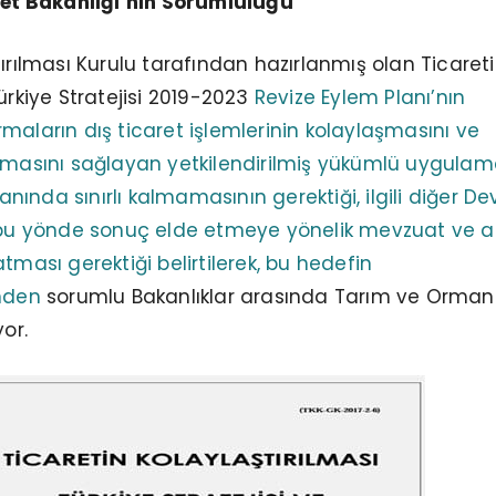
aret Bakanlığı’nın Sorumluluğu
tırılması Kurulu tarafından hazırlanmış olan Ticaret
ürkiye Stratejisi 2019-2023
Revize Eylem Planı’nın
maların dış ticaret işlemlerinin kolaylaşmasını ve
almasını sağlayan yetkilendirilmiş yükümlü uygulam
ında sınırlı kalmamasının gerektiği, ilgili diğer De
 bu yönde sonuç elde etmeye yönelik mevzuat ve a
tması gerektiği belirtilerek, bu hedefin
inden
sorumlu Bakanlıklar arasında Tarım ve Ormanc
yor.