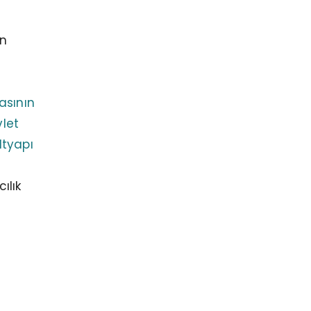
in
asının
vlet
ltyapı
ılık