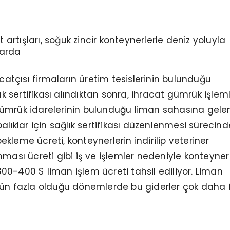
 artışları, soğuk zincir konteynerlerle deniz yoluyla
larda
acatçısı firmaların üretim tesislerinin bulunduğu
lık sertifikası alındıktan sonra, ihracat gümrük işleml
ümrük idarelerinin bulunduğu liman sahasına gele
lıklar için sağlık sertifikası düzenlenmesi sürecind
kleme ücreti, konteynerlerin indirilip veteriner
nması ücreti gibi iş ve işlemler nedeniyle konteyner
0-400 $ liman işlem ücreti tahsil ediliyor. Liman
nün fazla olduğu dönemlerde bu giderler çok daha 