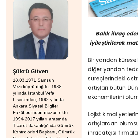
Balık ihraç ede
iyileştirilerek ma
Bir yandan küresel
diğer yandan tedari
Şükrü Güven
süreçlerindeki as
18.03.1971 Samsun
artışları bütün Dün
Vezirköprü doğdu. 1988
yılında İstanbul Vefa
ekonomilerini olums
Lisesi'nden, 1992 yılında
Ankara Siyasal Bilgiler
Fakültesi’nden mezun oldu.
Lojistik maliyetler
1994-2017 yılları arasında
artışlardan olumsu
Ticaret Bakanlığı’nda Gümrük
ihracatçısı firmala
Kontrolörleri Başkanı, Gümrük