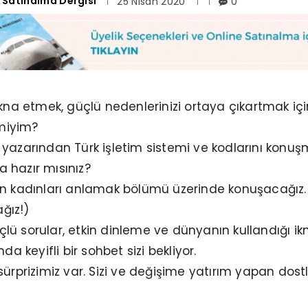
Satınalma Dergisi
25 Nisan 2020
0
ikna etmek, güçlü nedenlerinizi ortaya çıkartmak içi
 miyim?
abı yazarından Türk işletim sistemi ve kodlarını kon
 hazır mısınız?
ün kadınları anlamak bölümü üzerinde konuşacağız.
ğız!)
güçlü sorular, etkin dinleme ve dünyanın kullandığı ik
da keyifli bir sohbet sizi bekliyor.
ürprizimiz var. Sizi ve değişime yatırım yapan dostl