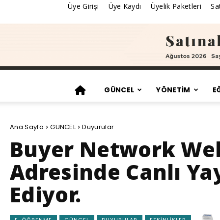
Üye Girişi
Üye Kaydı
Üyelik Paketleri
Sat
GÜNCEL
YÖNETİM
E
Ana Sayfa
GÜNCEL
Duyurular
Buyer Network Webi
Adresinde Canlı Ya
Ediyor.
E-ÖĞRENME
GÜNCEL
DUYURULAR
ETKINLIKLER