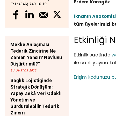
Erdem Karagöz
Tel : (546) 740 10 10
İknanın Anatomis
tüm üyelerimizi be
Etkinliği 
Mekke Anlaşması
Tedarik Zincirine Ne
Etkinlik saatinde
w
Zaman Yansır? Navlunu
ile canlı yayına katı
Düşürür mü?”
8 AĞUSTOS 2026
Erişim kodunuzu bu 
Sağlık Lojistiğinde
Stratejik Dönüşüm:
Buyer Network 
Yapay Zekâ Veri Odaklı
ile canlı yayın
Yönetim ve
Sürdürülebilir Tedarik
üyelik oluştur
Zinciri