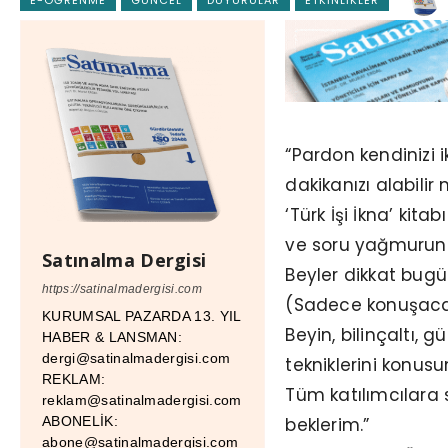
“Pardon kendinizi 
dakikanızı alabilir
‘Türk İşi İkna’ kit
ve soru yağmuruna
Satınalma Dergisi
Beyler dikkat bug
https://satinalmadergisi.com
(Sadece konuşaca
KURUMSAL PAZARDA 13. YIL
Beyin, bilinçaltı, 
HABER & LANSMAN:
dergi@satinalmadergisi.com
tekniklerini konusun
REKLAM:
Tüm katılımcılara s
reklam@satinalmadergisi.com
beklerim.”
ABONELİK:
abone@satinalmadergisi.com