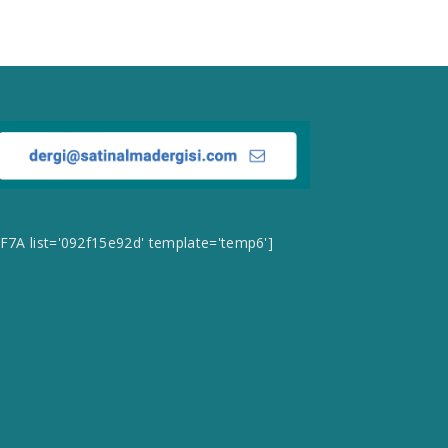
CF7A list='092f15e92d' template='temp6']