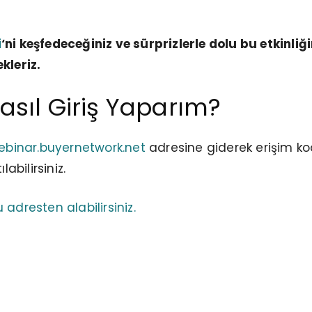
i
‘ni keşfedeceğiniz ve sürprizlerle dolu bu etkinliğ
kleriz.
Nasıl Giriş Yaparım?
ebinar.buyernetwork.net
adresine giderek erişim k
labilirsiniz.
adresten alabilirsiniz.
üyelerimiz profil menülerindeki özel erişim
a giriş yapabilirler. Üye olmayan katılımcılar
ması gerekmektedir.