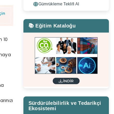
Gümrükleme Teklifi Al
📚 Eğitim Kataloğu
n 10
uşmaya
na
arınızı
Sürdürülebilirlik ve Tedarikçi
Ekosistemi