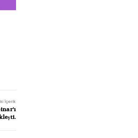
i İçerik
inar’ı
leşti.