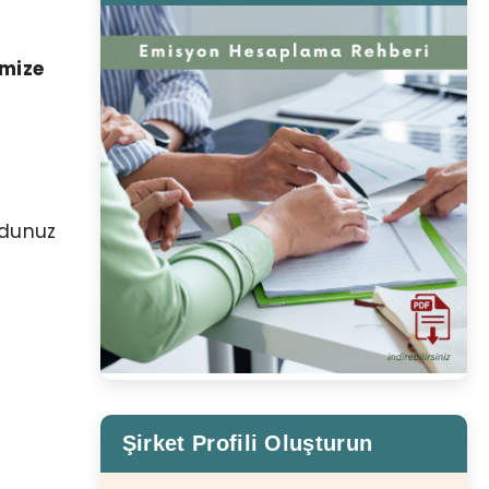
imize
odunuz
 kodu
ın
Şirket Profili Oluşturun