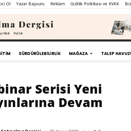
ıcı Ol
Yazar Başvuru
Reklam
Gizlilik Politikası ve KVKK
Biz
ĞİTİM
SÜRDÜRÜLEBILIRLIK
MAĞAZA
TALEP HAVUZ
Satınalma
nar Serisi Yeni
yınlarına Devam
Dergisi