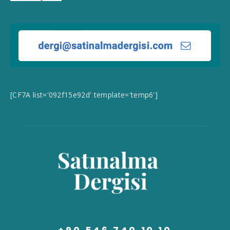
[CF7A list='092f15e92d' template='temp6']