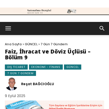
Satınalma
Ana Sayfa
GÜNCEL
7 Gün 7 Gündem
Dergisi
Faiz, İhracat ve Döviz Üçlüsü –
Bölüm 9
DIŞ TICARET
EKONOMI - FINANS
GÜNCEL
7 GÜN 7 GÜNDEM
Reşat BAĞCIOĞLU
9 Eylül 2025