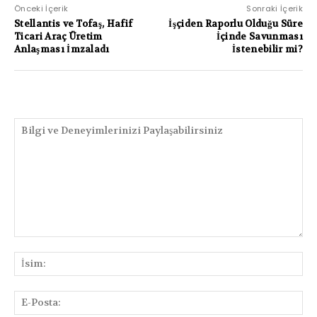
Önceki İçerik
Sonraki İçerik
Stellantis ve Tofaş, Hafif
İşçiden Raporlu Olduğu Süre
Ticari Araç Üretim
İçinde Savunması
Anlaşması İmzaladı
İstenebilir mi?
PAYLAŞIMLAR
Bilgi
ve
İsi
Deneyimlerinizi
Paylaşabilirsiniz
E-
Pos