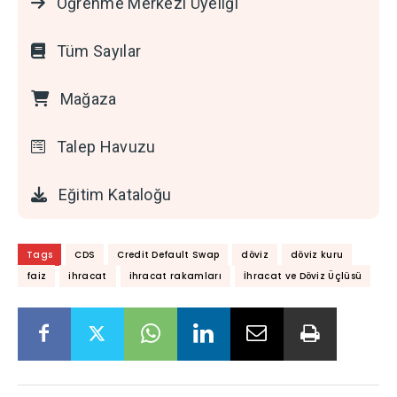
Öğrenme Merkezi Üyeliği
Tüm Sayılar
Mağaza
Talep Havuzu
Eğitim Kataloğu
Tags
CDS
Credit Default Swap
döviz
döviz kuru
faiz
ihracat
ihracat rakamları
İhracat ve Döviz Üçlüsü