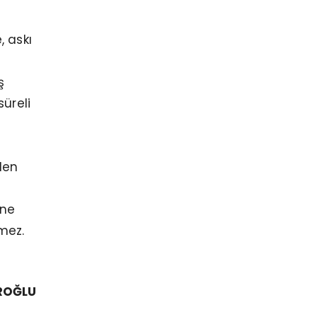
, askı
ş
üreli
den
ine
emez.
İROĞLU