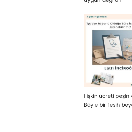
uygun değildir.
ilişkin ücreti peşi
Böyle bir fesih b