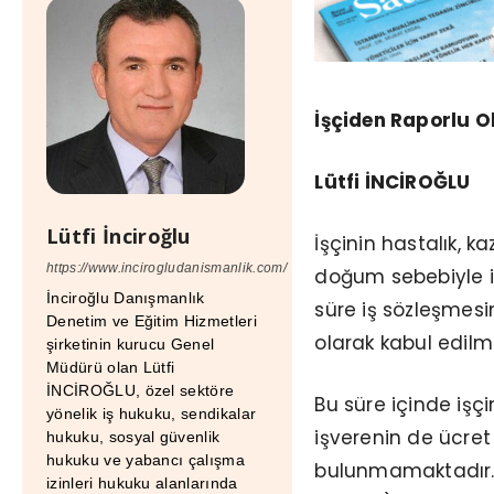
İşçiden Raporlu O
Lütfi İNCİROĞLU
Lütfi İnciroğlu
İşçinin hastalık, k
https://www.incirogludanismanlik.com/
doğum sebebiyle i
İnciroğlu Danışmanlık
süre iş sözleşmesi
Denetim ve Eğitim Hizmetleri
olarak kabul edilm
şirketinin kurucu Genel
Müdürü olan Lütfi
İNCİROĞLU, özel sektöre
Bu süre içinde işç
yönelik iş hukuku, sendikalar
işverenin de ücr
hukuku, sosyal güvenlik
hukuku ve yabancı çalışma
bulunmamaktadır. A
izinleri hukuku alanlarında