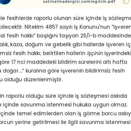
le fesihlerde raporlu olunan süre içinde iş sözleşm
lecektir. Nitekim 4857 sayılı İş Kanunu’nun “işvere
al fesih hakkı” başlığını taşıyan 25/I-b maddesinde
lık, kaza, doğum ve gebelik gibi hallerde işveren içi
msiz fesih hakkı; belirtilen hallerin
işçinin
işyerindek
öre 17 nci maddedeki bildirim sürelerini altı hafta
oğar….” kuralına göre işverenin bildirimsiz fesih
u olduğu düzenlenmiştir.
nin raporlu olduğu süre içinde iş sözleşmesi askıda
re içinde savunma istenmesi hukuka uygun olmaz.
 içinde temel edimlerden olan iş görme borcu askı
orcun yerine getirilmesi ile ilgili savunma istenmesi