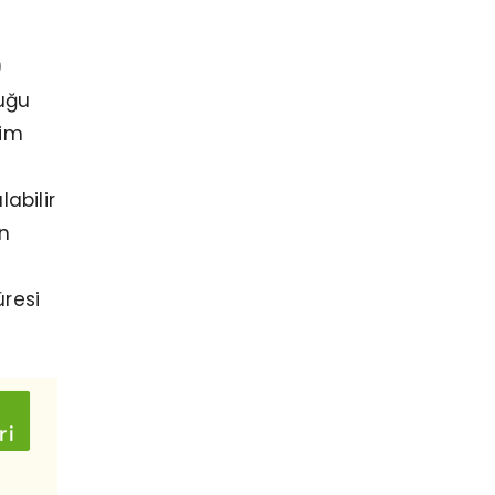
)
duğu
tim
labilir
un
üresi