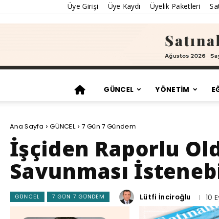
Üye Girişi
Üye Kaydı
Üyelik Paketleri
Sat
GÜNCEL
YÖNETİM
E
Ana Sayfa
GÜNCEL
7 Gün 7 Gündem
İşçiden Raporlu Ol
Savunması İstenebi
Lütfi İnciroğlu
GÜNCEL
7 GÜN 7 GÜNDEM
10 E