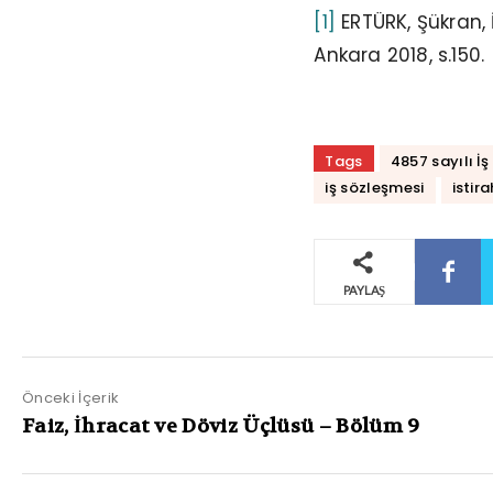
[1]
ERTÜRK, Şükran, 
Ankara 2018, s.150.
Tags
4857 sayılı İ
iş sözleşmesi
istir
PAYLAŞ
Önceki İçerik
Faiz, İhracat ve Döviz Üçlüsü – Bölüm 9