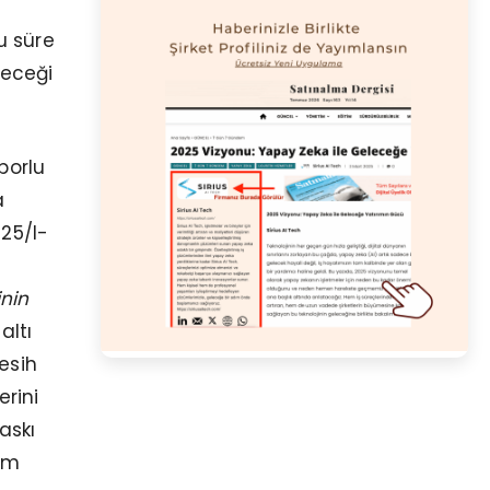
u süre
yeceği
porlu
a
 25/I-
inin
altı
esih
erini
askı
üm