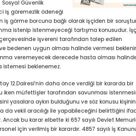
i Sosyal Güvenlik
 iş göremezlik ödeneği
iken iş görme borcuna bağlı olarak işçiden bir soruşt
a istenip istenmeyeceği tartışma konusudur. İşç
ı çerçevesinde işvereni tarafından talep edilen
e bedenen uygun olması halinde vermesi beklenir
vunma veremeyecek derecede hasta olması halind
 istemesi beklenemez.
ştay 12.Dairesi’nin daha önce verdiği bir kararda bir
u iken müfettişler tarafından savunması istenmes
i yasalara aykırı bulduğunu ve söz konusu kişinin
 da vekil aracılığı ile yapabileceğini belirttiğini ifa
 Ancak bu karar elbette ki 657 sayılı Devlet Memurl
onel için verilmiş bir karardır. 4857 sayılı İş Kanu