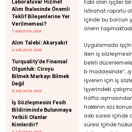
tabi olan işçiler b
Laboratuvar Hizmet
Alım İhalesinde Önemli
istirahat raporlu
Teklif Bileşenlerine Yer
içinde bu borcun y
Verilmemesi?
önem taşımaktadı
7 AĞUSTOS 2026
Alım Talebi: Akaryakıt
Uygulamada işçinin
6 AĞUSTOS 2026
iken iş sözleşmesi
Turquality’de Finansal
belirli düzenlemel
Olgunluk: Ciroyu
b maddesinde“…
iş
Bilmek Markayı Bilmek
işveren için iş sözl
Değil
işyerindeki çalışma
6 AĞUSTOS 2026
hafta aşmasından s
İş Sözleşmesini Fesih
hakkının söz konusu
Bildiriminde Bulunmaya
askı süresi içinde
Yetkili Olanlar
süresi içinde hü
Kimlerdir?