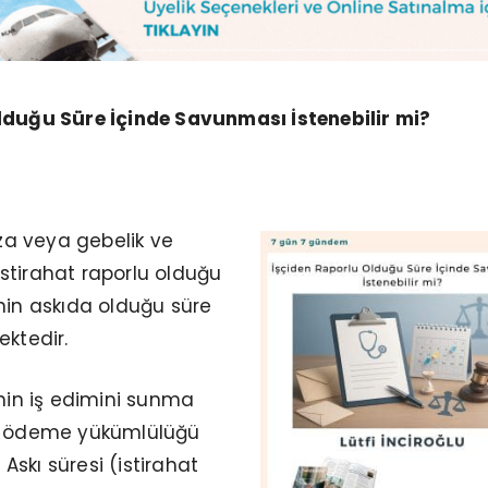
lduğu Süre İçinde Savunması İstenebilir mi?
aza veya gebelik ve
stirahat raporlu olduğu
nin askıda olduğu süre
ektedir.
inin iş edimini sunma
et ödeme yükümlülüğü
skı süresi (istirahat