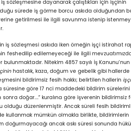
ir iş sözleşmesine dayanarak çalıştıkları için işçinin
 olduğu sürede iş görme borcu askıda olduğundan b
erine getirilmesi ile ilgili savunma istenip istenme
r.
 iş sözleşmesi askıda iken örneğin işçi istirahat ra
nin feshedilip edilemeyeceği ile ilgili mevzuatımızd
er bulunmaktadır. Nitekim 4857 sayılı İş Kanunu’nun
çinin
hastalık, kaza, doğum ve gebelik gibi hallerde
eşmesini bildirimsiz fesih hakkı; belirtilen hallerin
işç
 süresine göre 17 nci maddedeki bildirim sürelerini 
onra doğar….” kuralına göre işverenin bildirimsiz f
 olduğu düzenlenmiştir. Ancak süreli fesih bildiriml
 de kullanmak mümkün olmakla birlikte, bildirimlerin 
küm doğurmayacağı ancak askı süresi sonunda hük