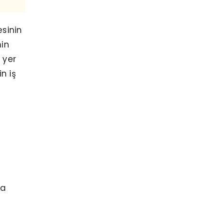
esinin
nin
 yer
n iş
i
ya