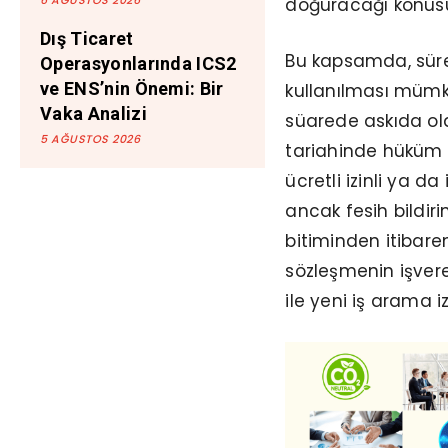
6 AĞUSTOS 2026
doğuracağı konusu
Dış Ticaret
Bu kapsamda, süreli
Operasyonlarında ICS2
ve ENS’nin Önemi: Bir
kullanılması mümkü
Vaka Analizi
süa­rede askıda ol
5 AĞUSTOS 2026
taria­hinde hüküm 
ücretli izinli ya da
ancak fesih bildiri
bitiminden itibaren
sözleşmenin işvere
ile yeni iş arama izn