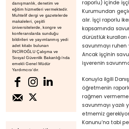
raporlu) içinde işç
danışmanlık, denetim ve
eğitim hizmetleri vermektedir.
Kurumundan geçici
Muhtelif dergi ve gazetelerde
alır. İşçi raporlu 
makaleleri, çeşitli
kapsamında savunm
üniversitelerde, kongre ve
konferanslarda sunduğu
dürüstlük kurallar
bildirileri ve yayımlanmış yedi
savunmayı ruhen v
adet kitabı bulunan
İNCİROĞLU Çalışma ve
Ancak işçinin sa
Sosyal Güvenlik Bakanlığı’nda
işverenin savunma
emekli Genel Müdür
Yardımcısı’dır.
Konuyla ilgili Danı
öğretmenin raporl
rağmen vermemesin
savunmayı yazılı ya
etmemiz gerekiyor.
Kanunu’na tabi pers