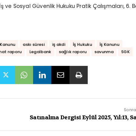
İş ve Sosyal Güvenlik Hukuku Pratik Çalışmaları, 6. B
ş Kanunu
askı süresi
iş akdi
İş Hukuku
İş Kanunu
ahat raporu
Legalbank
sağlık raporu
savunma
SGK
Sonrak
Satınalma Dergisi Eylül 2025, Yıl:13, Sa