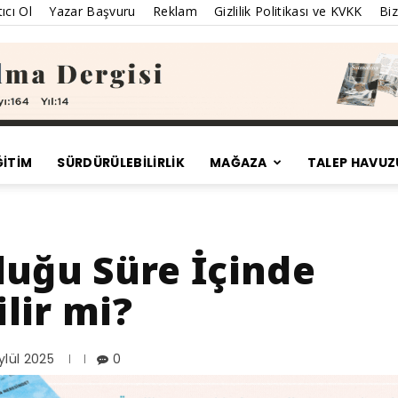
ıcı Ol
Yazar Başvuru
Reklam
Gizlilik Politikası ve KVKK
Biz
ĞİTİM
SÜRDÜRÜLEBILIRLIK
MAĞAZA
TALEP HAVUZ
Satınalma
duğu Süre İçinde
lir mi?
Dergisi
ylül 2025
0