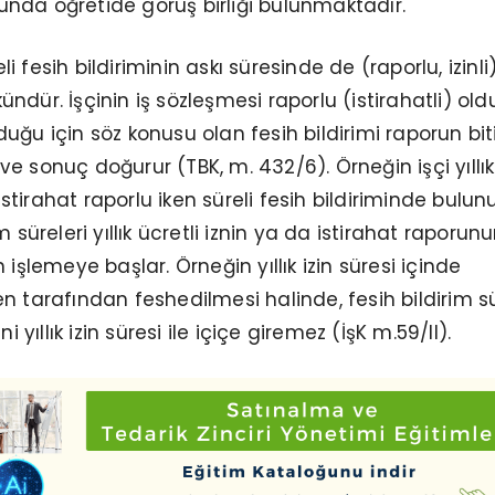
nda öğretide görüş birliği bulunmaktadır.
 fesih bildiriminin askı süresinde de (raporlu, izinli
ndür. İşçinin iş sözleşmesi raporlu (istirahatli) ol
duğu için söz konusu olan fesih bildirimi raporun bi
ve sonuç doğurur (TBK, m. 432/6). Örneğin işçi yıllık
 istirahat raporlu iken süreli fesih bildiriminde bulunu
m süreleri yıllık ücretli iznin ya da istirahat raporun
 işlemeye başlar. Örneğin yıllık izin süresi içinde
n tarafından feshedilmesi halinde, fesih bildirim s
i yıllık izin süresi ile içiçe giremez (İşK m.59/II).