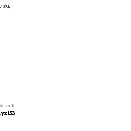
askı,
i İçerik
yı:153