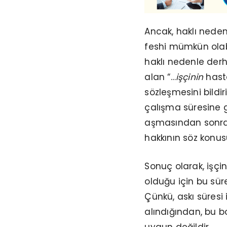
Ancak, haklı neden
feshi mümkün olabi
haklı nedenle derh
alan “…
işçinin
hasta
sözleşmesini bildiri
çalışma süresine g
aşmasından sonra d
hakkının söz konus
Sonuç olarak, işçi
olduğu için bu sü
Çünkü, askı süresi
alındığından, bu b