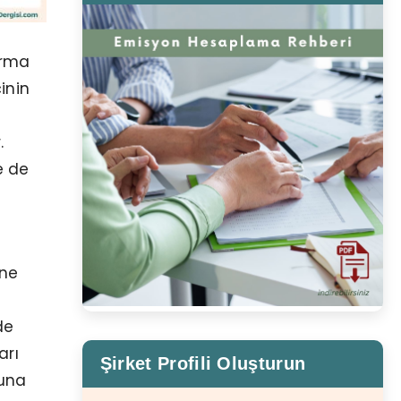
urma
inin
.
e de
ine
de
arı
Şirket Profili Oluşturun
nuna