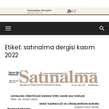
Satınalma
Etiket: satınalma dergisi kasım
Dergisi
2022
Bizden Haberler