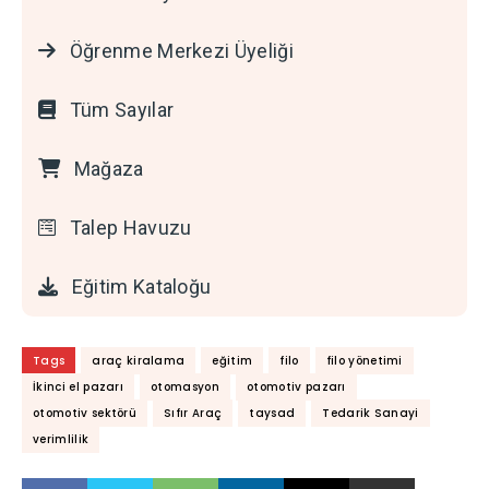
Öğrenme Merkezi Üyeliği
Tüm Sayılar
Mağaza
Talep Havuzu
Eğitim Kataloğu
Tags
araç kiralama
eğitim
filo
filo yönetimi
İkinci el pazarı
otomasyon
otomotiv pazarı
otomotiv sektörü
Sıfır Araç
taysad
Tedarik Sanayi
verimlilik