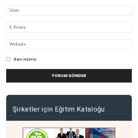
Bilgi
ve
İsi
Deneyimlerinizi
Paylaşabilirsiniz
E-
Pos
We
Beni Hatırla
Şirketler için Eğitim Kataloğu