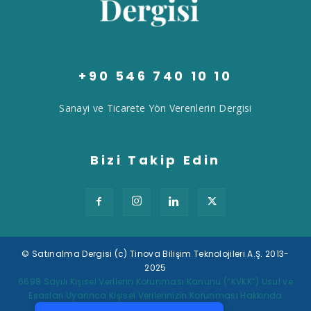
+90 546 740 10 10
Sanayi ve Ticarete Yön Verenlerin Dergisi
Bizi Takip Edin
© Satınalma Dergisi (c) Tinova Bilişim Teknolojileri A.Ş. 2013-
2025
Tek Tıkla Ödeme Kolaylığı
6698 Sayılı Kişisel Verilerin Korunması Kanunu (“KVKK”) Usul ve
Esasları Uyarınca Kişisel Verilerinizin Korunması Hakkında
7/24 Canlı Destek
Müşteri Aydınlatma Metni