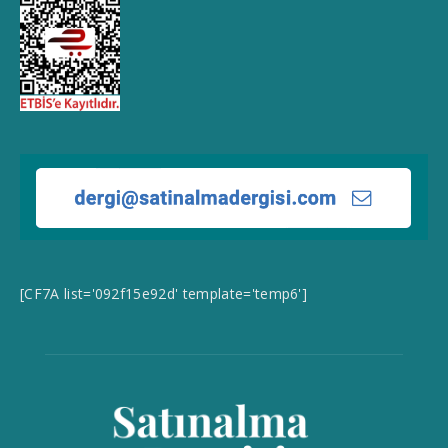
[CF7A list='092f15e92d' template='temp6']