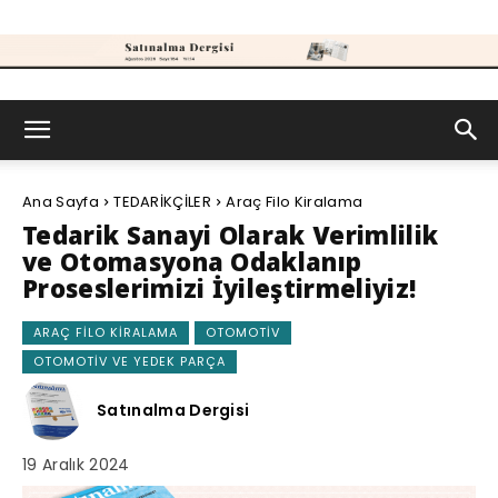
Satınalma
Ana Sayfa
TEDARİKÇİLER
Araç Filo Kiralama
Dergisi
Tedarik Sanayi Olarak Verimlilik
ve Otomasyona Odaklanıp
Proseslerimizi İyileştirmeliyiz!
ARAÇ FILO KIRALAMA
OTOMOTIV
OTOMOTIV VE YEDEK PARÇA
Satınalma Dergisi
19 Aralık 2024