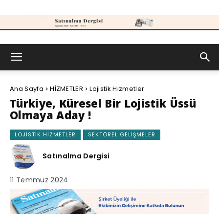
Satınalma
Ana Sayfa
HİZMETLER
Lojistik Hizmetler
Dergisi
Türkiye, Küresel Bir Lojistik Üssü
Olmaya Aday !
LOJISTIK HIZMETLER
SEKTÖREL GELIŞMELER
Satınalma Dergisi
11 Temmuz 2024