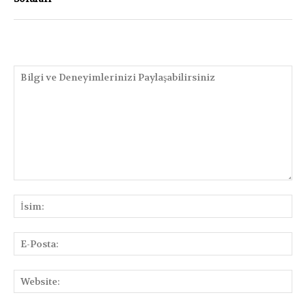
PAYLAŞIMLAR
Bilgi
ve
İsi
Deneyimlerinizi
Paylaşabilirsiniz
E-
Pos
We