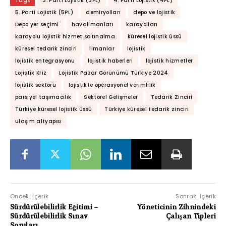
Tags
3. Parti Lojistik (3PL)
4. Parti Lojistik (4PL)
5. Parti Lojistik (5PL)
demiryolları
depo ve lojistik
Depo yer seçimi
havalimanları
karayolları
karayolu lojistik hizmet satınalma
küresel lojistik üssü
küresel tedarik zinciri
limanlar
lojistik
lojistik entegrasyonu
lojistik haberleri
lojistik hizmetler
Lojistik Kriz
Lojistik Pazar Görünümü Türkiye 2024
lojistik sektörü
lojistikte operasyonel verimlilik
parsiyel taşımacılık
Sektörel Gelişmeler
Tedarik Zinciri
Türkiye küresel lojistik üssü
Türkiye küresel tedarik zinciri
ulaşım altyapısı
Önceki İçerik
Sonraki İçerik
Sürdürülebilirlik Eğitimi –
Yöneticinin Zihnindeki
Sürdürülebilirlik Sınav
Çalışan Tipleri
Soruları