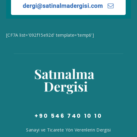
[CF7A list='092f15e92d' template='temp6']
+90 546 740 10 10
Sanayi ve Ticarete Yön Verenlerin Dergisi