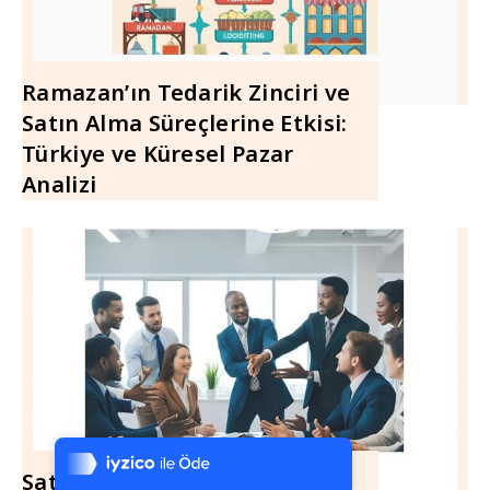
Ramazan’ın Tedarik Zinciri ve
Satın Alma Süreçlerine Etkisi:
Türkiye ve Küresel Pazar
Analizi
Tek Tıkla Ödeme Kolaylığı
7/24 Canlı Destek
%100 Sorunsuz Alışveriş
Satışçıların İkna Tekniklerini