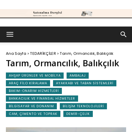
Satınalma
Ana Sayfa
TEDARİKÇİLER
Tarım, Ormancılık, Balıkçılık
Dergisi
Tarım, Ormancılık, Balıkçılık
AHŞAP ÜRÜNLER VE MOBILYA
AMBALAJ
ARAÇ FILO KIRALAMA
AYAKKABI VE TABAN SISTEMLERI
BAKIM-ONARIM HIZMETLERI
BANKACILIK VE FINANSAL HIZMETLER
BILGISAYAR VE DONANIM
BILIŞIM TEKNOLOJILERI
CAM, ÇIMENTO VE TOPRAK
DEMIR-ÇELIK