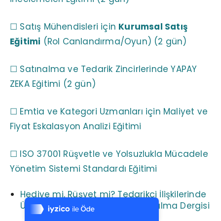
☐ Satış Mühendisleri için
Kurumsal Satış
Eğitimi
(Rol Canlandırma/Oyun) (2 gün)
☐ Satınalma ve Tedarik Zincirlerinde YAPAY
ZEKA Eğitimi (2 gün)
☐ Emtia ve Kategori Uzmanları için Maliyet ve
Fiyat Eskalasyon Analizi Eğitimi
☐ ISO 37001 Rüşvetle ve Yolsuzlukla Mücadele
Yönetim Sistemi Standardı Eğitimi
Tek Tıkla Ödeme Kolaylığı
Hediye mi, Rüşvet mi? Tedarikçi İlişkilerinde
7/24 Canlı Destek
Üç Şaşırtıcı Dava Örneği | Satınalma Dergisi
%100 Sorunsuz Alışveriş