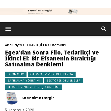
Satınalma
Ana Sayfa
TEDARİKÇİLER
Otomotiv
Dergisi
Egea’dan Sonra Filo, Tedarikçi ve
İkinci El: Bir Efsanenin Bıraktığı
Satınalma Denklemi
OTOMOTIV
OTOMOTIV VE YEDEK PARÇA
SATINALMA YÖNETIMI
SEKTÖREL GELIŞMELER
TEDARIK ZINCIRI SÜREÇ YÖNETIMI
Satınalma Dergisi
5 Temmuz 2026