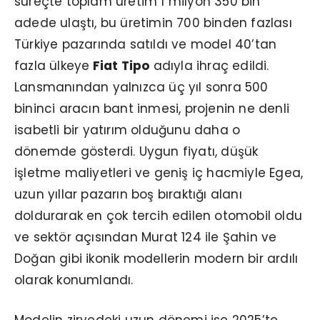
süreçte toplam üretim 1 milyon 350 bin
adede ulaştı, bu üretimin 700 binden fazlası
Türkiye pazarında satıldı ve model 40’tan
fazla ülkeye
Fiat Tipo
adıyla ihraç edildi.
Lansmanından yalnızca üç yıl sonra 500
bininci aracın bant inmesi, projenin ne denli
isabetli bir yatırım olduğunu daha o
dönemde gösterdi. Uygun fiyatı, düşük
işletme maliyetleri ve geniş iç hacmiyle Egea,
uzun yıllar pazarın boş bıraktığı alanı
doldurarak en çok tercih edilen otomobil oldu
ve sektör açısından Murat 124 ile Şahin ve
Doğan gibi ikonik modellerin modern bir ardılı
olarak konumlandı.
Modelin zirvedeki uzun dönemi ise 2025’te