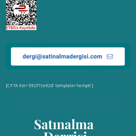
[CF7A list='092f15e92d' template='temp6']