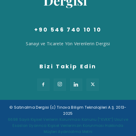
+90 546 740 10 10
Sanayi ve Ticarete Yön Verenlerin Dergisi
Bizi Takip Edin
© Satınalma Dergisi (c) Tinova Bilişim Teknolojileri A.Ş. 2013-
2025
6698 Sayılı Kişisel Verilerin Korunması Kanunu (“KVKK”) Usul ve
Esasları Uyarınca Kişisel Verilerinizin Korunması Hakkında
Müşteri Aydınlatma Metni