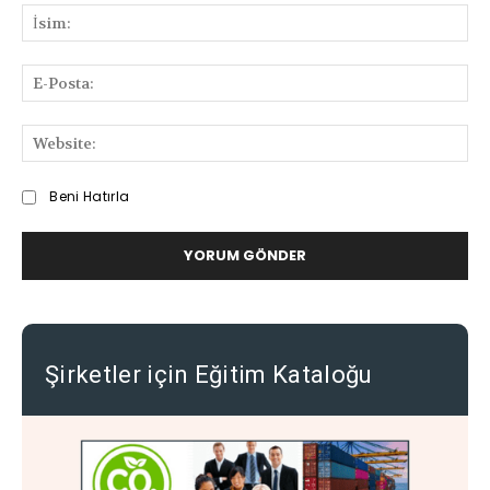
ve
İsi
Deneyimlerinizi
Paylaşabilirsiniz
E-
Pos
We
Beni Hatırla
Şirketler için Eğitim Kataloğu