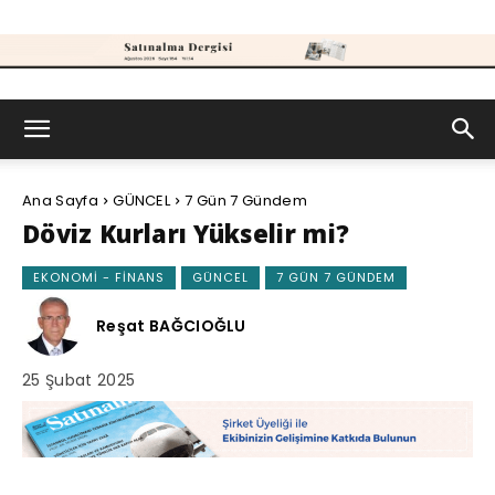
Satınalma
Ana Sayfa
GÜNCEL
7 Gün 7 Gündem
Dergisi
Döviz Kurları Yükselir mi?
EKONOMI - FINANS
GÜNCEL
7 GÜN 7 GÜNDEM
Reşat BAĞCIOĞLU
25 Şubat 2025