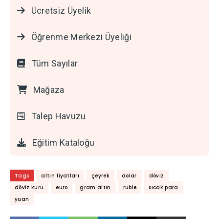
Ücretsiz Üyelik
Öğrenme Merkezi Üyeliği
Tüm Sayılar
Mağaza
Talep Havuzu
Eğitim Kataloğu
Tags
altın fiyatları
çeyrek
dolar
döviz
döviz kuru
euro
gram altın
ruble
sıcak para
yuan