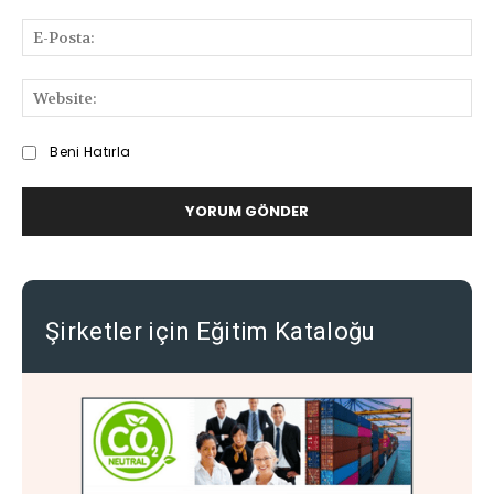
Paylaşabilirsiniz
E-
Pos
We
Beni Hatırla
Şirketler için Eğitim Kataloğu