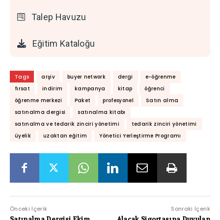
Talep Havuzu
Eğitim Kataloğu
Tags
arşiv
buyer network
dergi
e-öğrenme
fırsat
indirim
kampanya
kitap
öğrenci
öğrenme merkezi
Paket
profesyonel
Satın alma
satınalma dergisi
satınalma kitabı
satınalma ve tedarik zinciri yönetimi
tedarik zinciri yönetimi
üyelik
uzaktan eğitim
Yönetici Yerleştirme Programı
Önceki İçerik
Sonraki İçerik
Satınalma Dergisi Ekim
Alacak Sigortasına Duyulan