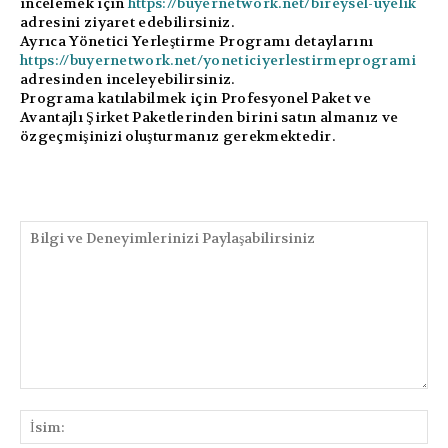
incelemek için
https://buyernetwork.net/bireysel-uyelik
adresini ziyaret edebilirsiniz.
Ayrıca Yönetici Yerleştirme Programı detaylarını
https://buyernetwork.net/yoneticiyerlestirmeprogrami
adresinden inceleyebilirsiniz.
Programa katılabilmek için Profesyonel Paket ve
Avantajlı Şirket Paketlerinden birini satın almanız ve
özgeçmişinizi oluşturmanız gerekmektedir.
PAYLAŞIMLAR
Bilgi
ve
İsi
Deneyimlerinizi