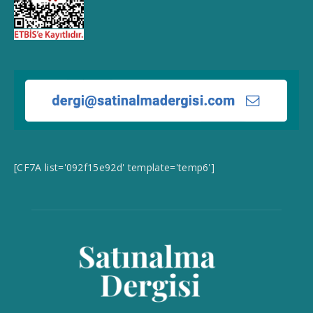
[CF7A list='092f15e92d' template='temp6']