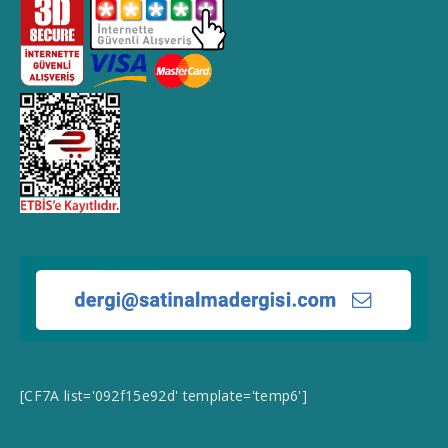
[CF7A list='092f15e92d' template='temp6']