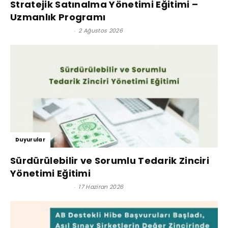
Stratejik Satınalma Yönetimi Eğitimi –
Uzmanlık Programı
Satınalma Dergisi
-
2 Ağustos 2026
Duyurular
Sürdürülebilir ve Sorumlu Tedarik Zinciri
Yönetimi Eğitimi
Satınalma Dergisi
-
17 Haziran 2026