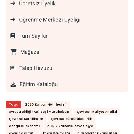
Ücretsiz Üyelik
Öğrenme Merkezi Üyeliği
Tüm Sayılar
Mağaza
Talep Havuzu
Eğitim Kataloğu
Tags
2050 Karbon Nötr hedefi
Avrupa Birliği (AB) Yeşil Mutabakatı
Çevresel Maliyet Analizi
Çevresel Sertifikalar
Çevresel sürdürülebilirlik
döngüsel ekonomi
düşük karbonlu beyaz eşya
enerji tasarrufu
Enerji Verimliliği
hidroelektrik kapasitesi