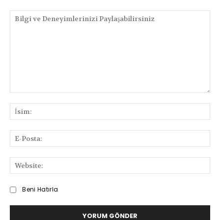
Bilgi
ve
İsi
Deneyimlerinizi
Paylaşabilirsiniz
E-
Pos
We
Beni Hatırla