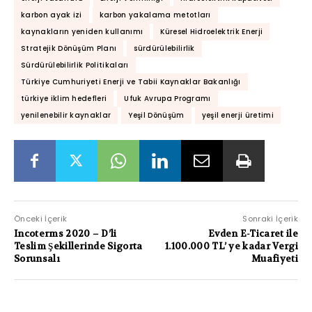
karbon ayak izi
karbon yakalama metotları
kaynakların yeniden kullanımı
Küresel Hidroelektrik Enerji
Stratejik Dönüşüm Planı
sürdürülebilirlik
Sürdürülebilirlik Politikaları
Türkiye Cumhuriyeti Enerji ve Tabii Kaynaklar Bakanlığı
türkiye iklim hedefleri
Ufuk Avrupa Programı
yenilenebilir kaynaklar
Yeşil Dönüşüm
yeşil enerji üretimi
Önceki İçerik
Sonraki İçerik
Incoterms 2020 – D’li
Evden E-Ticaret ile
Teslim Şekillerinde Sigorta
1.100.000 TL’ ye kadar Vergi
Sorunsalı
Muafiyeti
PAYLAŞIMLAR