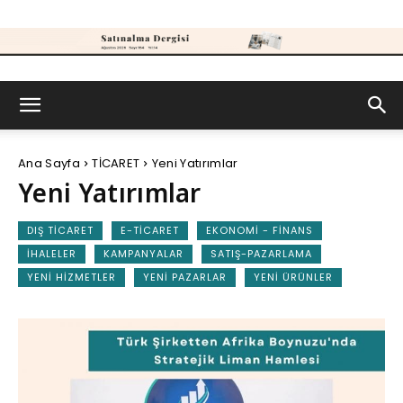
Satınalma
Ana Sayfa
TİCARET
Yeni Yatırımlar
Dergisi
Yeni Yatırımlar
DIŞ TICARET
E-TICARET
EKONOMI - FINANS
İHALELER
KAMPANYALAR
SATIŞ-PAZARLAMA
YENI HIZMETLER
YENI PAZARLAR
YENI ÜRÜNLER