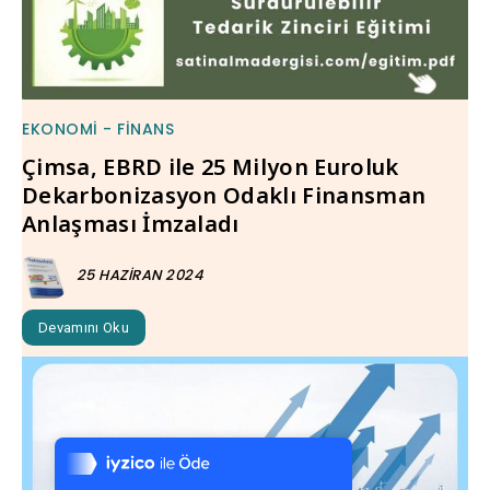
EKONOMI - FINANS
Çimsa, EBRD ile 25 Milyon Euroluk
Dekarbonizasyon Odaklı Finansman
Anlaşması İmzaladı
25 HAZIRAN 2024
Devamını Oku
Tek Tıkla Ödeme Kolaylığı
7/24 Canlı Destek
%100 Sorunsuz Alışveriş