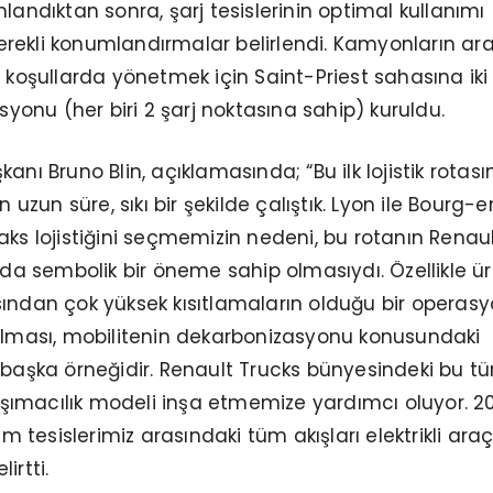
landıktan sonra, şarj tesislerinin optimal kullanımı
rekli konumlandırmalar belirlendi. Kamyonların ar
n koşullarda yönetmek için Saint-Priest sahasına iki
asyonu (her biri 2 şarj noktasına sahip) kuruldu.
anı Bruno Blin, açıklamasında; “Bu ilk lojistik rotası
n uzun süre, sıkı bir şekilde çalıştık. Lyon ile Bourg-
aks lojistiğini seçmemizin nedeni, bu rotanın Renau
ında sembolik bir öneme sahip olmasıydı. Özellikle ü
ından çok yüksek kısıtlamaların olduğu bir operas
tılması, mobilitenin dekarbonizasyonu konusundaki
 başka örneğidir. Renault Trucks bünyesindeki bu tü
 taşımacılık modeli inşa etmemize yardımcı oluyor. 2
im tesislerimiz arasındaki tüm akışları elektrikli araç
irtti.