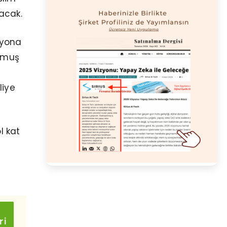
acak.
myona
ulmuş
liye
l kat