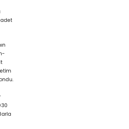
a
 adet
nın
en-
lt
retim
yondu.
r
030
larla