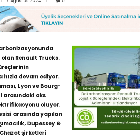
7 Ağustos 2024
0
karbonizasyonunda
 olan Renault Trucks,
süreçlerinin
a hızla devam ediyor.
şaması, Lyon ve Bourg-
ri arasındaki aks
ektrifikasyonu oluyor.
 tesisi arasında yapılan
şımacılık, Dupessey &
Chazot şirketleri