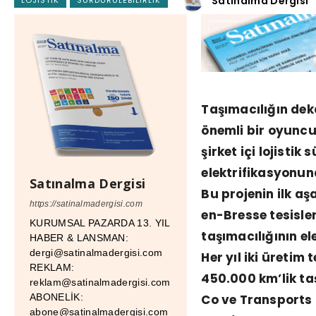
Satınalma Dergisi
Taşımacılığın de
önemli bir oyuncu
şirket içi lojistik 
elektrifikasyonun
Satınalma Dergisi
Bu projenin ilk a
https://satinalmadergisi.com
en-Bresse tesisle
KURUMSAL PAZARDA 13. YIL
taşımacılığının el
HABER & LANSMAN:
dergi@satinalmadergisi.com
Her yıl iki üretim
REKLAM:
450.000 km’lik ta
reklam@satinalmadergisi.com
Co ve Transports 
ABONELİK:
abone@satinalmadergisi.com