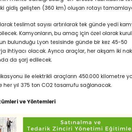
iki gidiş gelişten (360 km) oluşan rotayı tamamlay
olarak teslimat sayısı artırılarak tek günde yedi ka
bilecek. Kamyonların, bu amaç için özel olarak kur
nun bulunduğu Lyon tesisinde günde bir kez 45-50
rja ihtiyacı olacak. Ayrıca araçlar, her akşam iki nak
nda da şarj edilecek.
ifikasyonu ile elektrikli araçların 450.000 kilometre yo
 her yıl 375 ton CO2 tasarrufu sağlanacak.
ümleri ve Yöntemleri