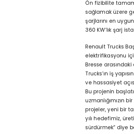
Ön fizibilite tamam
sağlamak üzere ge
şarjlarını en uygu
360 KW’lık şarj ist
Renault Trucks Başk
elektrifikasyonu içi
Bresse arasındaki 
Trucks’ın iş yapıs
ve hassasiyet açıs
Bu projenin başla
uzmanlığımızın bir
projeler, yeni bir
yılı hedefimiz, üret
sürdürmek” diye bel