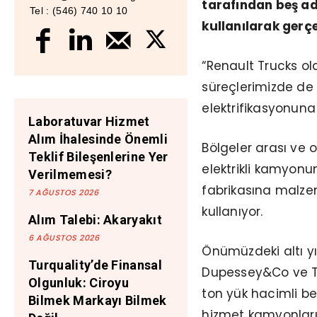
tarafından beş ad
Tel : (546) 740 10 10
kullanılarak gerçe
“Renault Trucks o
süreçlerimizde de u
elektrifikasyonuna 
Laboratuvar Hizmet
Alım İhalesinde Önemli
Bölgeler arası ve
Teklif Bileşenlerine Yer
elektrikli kamyon
Verilmemesi?
fabrikasına malzem
7 AĞUSTOS 2026
kullanıyor.
Alım Talebi: Akaryakıt
6 AĞUSTOS 2026
Önümüzdeki altı y
Turquality’de Finansal
Dupessey&Co ve Tran
Olgunluk: Ciroyu
ton yük hacimli beş
Bilmek Markayı Bilmek
hizmet kamyonları