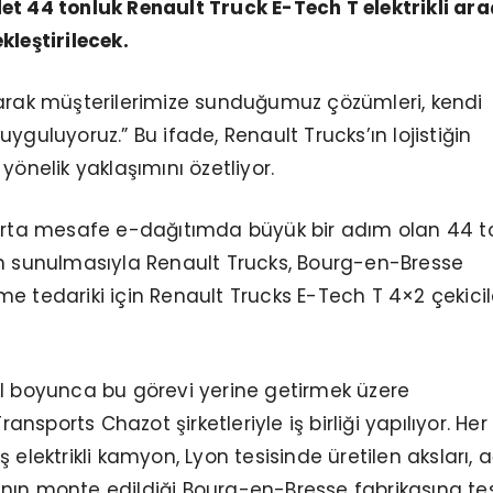
et 44 tonluk Renault Truck E-Tech T elektrikli ara
kleştirilecek.
larak müşterilerimize sunduğumuz çözümleri, kendi
yguluyoruz.” Bu ifade, Renault Trucks’ın lojistiğin
yönelik yaklaşımını özetliyor.
 orta mesafe e-dağıtımda büyük bir adım olan 44 t
un sunulmasıyla Renault Trucks, Bourg-en-Bresse
e tedariki için Renault Trucks E-Tech T 4×2 çekicil
ıl boyunca bu görevi yerine getirmek üzere
sports Chazot şirketleriyle iş birliği yapılıyor. Her 
 elektrikli kamyon, Lyon tesisinde üretilen aksları, a
nın monte edildiği Bourg-en-Bresse fabrikasına te