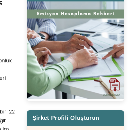
ç
onluk
eri
biri 22
Şirket Profili Oluşturun
ğır
slim