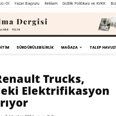
ıcı Ol
Yazar Başvuru
Reklam
Gizlilik Politikası ve KVKK
Biz
ĞİTİM
SÜRDÜRÜLEBILIRLIK
MAĞAZA
TALEP HAVUZ
Satınalma
enault Trucks,
deki Elektrifikasyon
Dergisi
rıyor