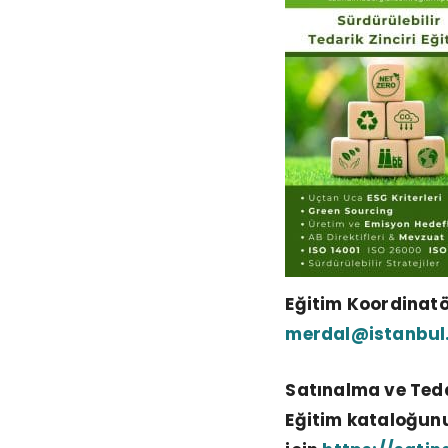
Eğitim Koordinatö
merdal@istanbul.
Satınalma ve Teda
Eğitim kataloğun