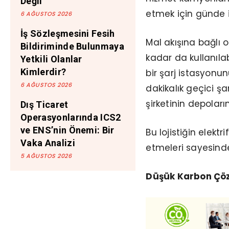
Değil
etmek için günde 
6 AĞUSTOS 2026
İş Sözleşmesini Fesih
Mal akışına bağlı 
Bildiriminde Bulunmaya
kadar da kullanıla
Yetkili Olanlar
Kimlerdir?
bir şarj istasyonu
6 AĞUSTOS 2026
dakikalık geçici şa
şirketinin depoları
Dış Ticaret
Operasyonlarında ICS2
ve ENS’nin Önemi: Bir
Bu lojistiğin elektr
Vaka Analizi
etmeleri sayesinde
5 AĞUSTOS 2026
Düşük Karbon Çöz