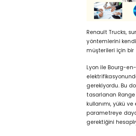
Renault Trucks, s
yöntemlerini kend
müşterileri için bi
Lyon ile Bourg-en-B
elektrifikasyonunda
gerekiyordu. Bu doğ
tasarlanan Range S
kullanımı, yükü ve 
parametreye dayan
gerektiğini hesaplı