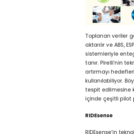
Toplanan veriler g
aktarılır ve ABS, ES
sistemleriyle ente
tanır. Pirelli’nin t
artırmayı hedefle
kullanılabiliyor. Bö
tespit edilmesine k
içinde çeşitli pilot
RIDEsense
RIDEsense’in teknol