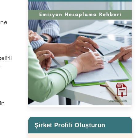
ine
lirli
9
in
Şirket Profili Oluşturun