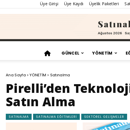
Üye Girişi
Üye Kaydı
Üyelik Paketleri
Sat
GÜNCEL
YÖNETİM
E
Ana Sayfa
YÖNETİM
Satınalma
Pirelli’den Teknolo
Satın Alma
SATINALMA
SATINALMA EĞITIMLERI
SEKTÖREL GELIŞMELER