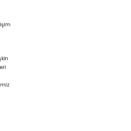
işim
şkin
eri
imiz