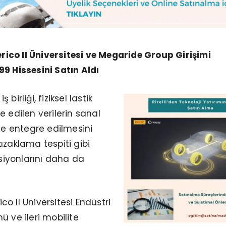
derico II Üniversitesi ve Megaride Group Girişimi
9 Hissesini Satın Aldı
ş birliği, fiziksel lastik
e edilen verilerin sanal
yle entegre edilmesini
ızaklama tespiti gibi
ksiyonlarını daha da
rico II Üniversitesi Endüstri
ü ve ileri mobilite