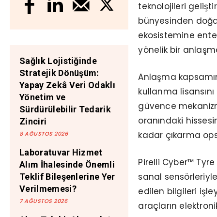
teknolojileri geli
bünyesinden doğan 
ekosistemine enteg
yönelik bir anlaşm
Sağlık Lojistiğinde
Stratejik Dönüşüm:
Anlaşma kapsamında
Yapay Zekâ Veri Odaklı
kullanma lisansını
Yönetim ve
güvence mekanizmal
Sürdürülebilir Tedarik
oranındaki hissesi
Zinciri
kadar çıkarma ops
8 AĞUSTOS 2026
Laboratuvar Hizmet
Pirelli Cyber™ Tyre
Alım İhalesinde Önemli
sanal sensörleriyl
Teklif Bileşenlerine Yer
Verilmemesi?
edilen bilgileri iş
7 AĞUSTOS 2026
araçların elektron