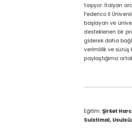
taşıyor. İtalyan ar
Federico II Üniver
başlayan ve ünivers
desteklenen bir pro
giderek daha bağla
verimlilik ve sürüş 
paylaştığımız orta
Eğitim:
Şirket Har
Suistimal, Usulsü