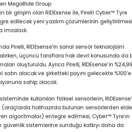
ştiren MegaRide Group
bir girişim olan RIDEsense ile, Pirelli Cyber™ Tyre
re edilecek yeni yazılım çözümlerinin geliştirilmes
a imzaladı.
 Pirelli, RIDEsense’in sanal sensör teknolojisini
 alırken, üçüncü taraflara hak devri konusunda da be
arı oluşturuldu. Ayrıca Pirelli, RIDEsense’in %24,9
ni satın alacak ve şirketteki payını gelecekte %100’e
iyonuna sahip olacak.
 sisteminde kullanılan fiziksel sensörlerin, RIDEsense’
e (araçlarda halihazırda bulunan sensörlerden elde
leyen algoritmalar) entegre edilmesi, Cyber™ Tyre’ın
ik güvenlik sistemlerine sunduğu katkıyı daha da