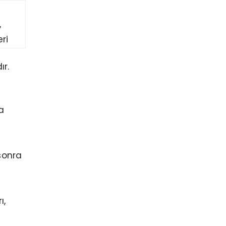
,
ri
ır.
a
 sonra
ı,