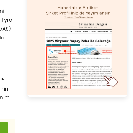
ı
ni
 Tyre
ADAS)
da
r™
’nin
anım