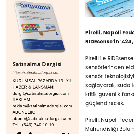
Pirelli, Napoli Fe
RIDEsense’in %24,9
Pirelli ile RIDEsense i
Satınalma Dergisi
sensörlerinden eld
https://satinalmadergisi.com
sensör teknolojisi
KURUMSAL PAZARDA 13. YIL
sağlayarak, suda k
HABER & LANSMAN:
kritik güvenlik fon
dergi@satinalmadergisi.com
REKLAM:
güçlendirecek.
reklam@satinalmadergisi.com
ABONELİK:
abone@satinalmadergisi.com
Pirelli, Napoli Fede
Tel : (546) 740 10 10
Mühendisliği Bölüm