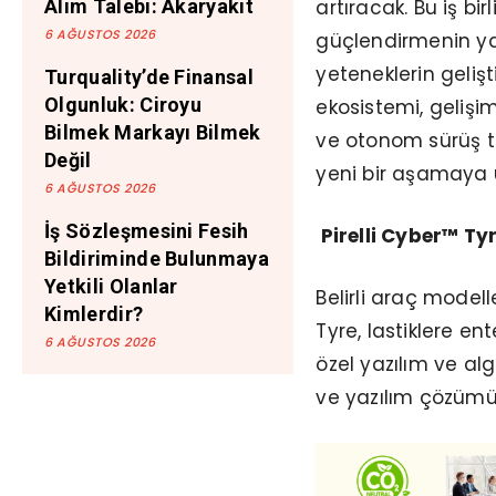
artıracak. Bu iş bi
Alım Talebi: Akaryakıt
6 AĞUSTOS 2026
güçlendirmenin yanı
yeteneklerin geliş
Turquality’de Finansal
Olgunluk: Ciroyu
ekosistemi, gelişi
Bilmek Markayı Bilmek
ve otonom sürüş t
Değil
yeni bir aşamaya 
6 AĞUSTOS 2026
İş Sözleşmesini Fesih
Pirelli Cyber™ Ty
Bildiriminde Bulunmaya
Yetkili Olanlar
Belirli araç modell
Kimlerdir?
Tyre, lastiklere en
6 AĞUSTOS 2026
özel yazılım ve al
ve yazılım çözümü