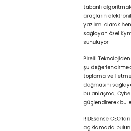
tabanlı algoritmal
araçların elektroni
yazılımı olarak he
sağlayan özel Kym
sunuluyor.
Pirelli Teknolojid
şu değerlendirmede 
toplama ve iletme 
doğmasını sağlayan
bu anlaşma, Cyber 
güçlendirerek bu e
RIDEsense CEO’ları
açıklamada bulundu