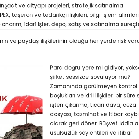
İnşaat ve altyapı projeleri, stratejik satınalma
X, taşeron ve tedarikçi ilişkileri, bilgi işlem alımları
-onarım, idari işler, depo, satış ve satınalma süreçle
ın ve paydaş ilişkilerinin olduğu her yerde risk vard
Para doğru yere mi gidiyor, yoks
şirket sessizce soyuluyor mu?
Zamanında görülmeyen kontrol
boşlukları ve kirli ilişkiler, bir süre
işten çıkarma, ticari dava, ceza
dosyası, tazminat ve itibar kaybı
olarak geri döner. Rüşvet iddialar
usulsüzlük söylentileri ve itibar