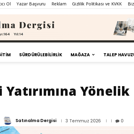
ıcı Ol
Yazar Başvuru
Reklam
Gizlilik Politikası ve KVKK
Biz
ĞİTİM
SÜRDÜRÜLEBILIRLIK
MAĞAZA
TALEP HAVUZ
Satınalma
ji Yatırımına Yönelik
Dergisi
Satınalma Dergisi
3 Temmuz 2026
0