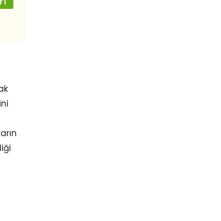
ak
ini
ların
iği