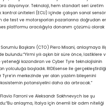
ara dayanıyor. Teknoloji, hem standart seri üretim
k kontrol üniteleri (ECU) içinde çalışan sanal sensör
m de test ve motorsporları pazarlarına doğrudan er
es platformu aracılığıyla donanım çözümü olarak
en Sorumlu Başkanı (CTO) Piero Misani, anlaşmaya ili
bulundu:“Yirmi yılı aşkın bir süre önce, lastiklere v
yeteneği kazandıran ve Cyber Tyre teknolojisinin
 yolculuğa başladık. RIDEsense ile gerçekleştirdiğ
Tyre’ın merkezinde yer alan yazılım bileşenini
kosistemin potansiyelini daha da artıracak.”
 Flavio Farroni ve Aleksandr Sakhnevych ise şu
:“Bu anlaşma, İtalya için önemli bir adım niteliği