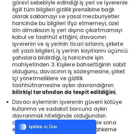
görevi sebebiyle edindiği iş yeri ve işverenle
ilgili tüm bilgileri gizlilik prensibine bağlı
olarak saklamayı ve yasal mecburiyetler
haricinde bu bilgileri ifşa etmemeyi, özel
izin almaksızın iş yeri dışına çıkartmamayı
kabul ve taahhüt ettiğini, davacının
işverenin ve iş yerinin ticari sırlarını, şirkete
ait yazılı bilgileri, iş yerinin kayıtlarını üçüncü
şahıslara bildirdiği, iş haricinde işin
mahiyetinden 3. Kişilere bahsettiğinin sabit
olduğunu, davacının iş sözleşmesine, şirket
içi yönetmeliklere ve gizlilik
taahhütnamesine aykırı davrandığının
bilirkişi tarafından da tespit edildiğini
,
Davacı eyleminin işverenin güveni kötüye
kullanma ve sadakat borcuna aykırı
Tek Tıkla Ödeme Kolaylığı
davranmak niteliğinde olduğundan
7/24 Canlı Destek
davacının iş akdinin haklı nedenle sona
erdirildiği sabit olmakla yerel mahkeme
%100 Sorunsuz Alışveriş