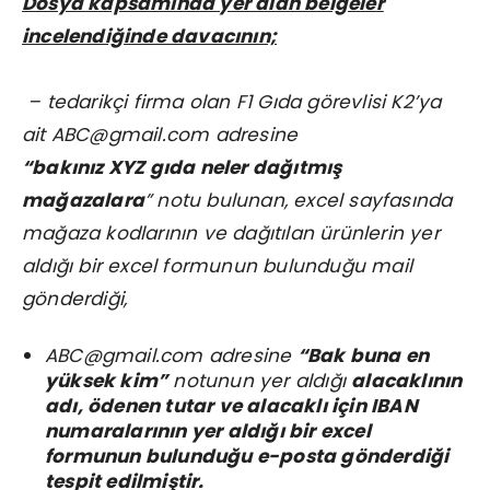
Dosya kapsamında yer alan belgeler
incelendiğinde davacının;
– tedarikçi firma olan F1 Gıda görevlisi K2’ya
ait ABC@gmail.com adresine
“bakınız XYZ gıda neler dağıtmış
mağazalara
” notu bulunan, excel sayfasında
mağaza kodlarının ve dağıtılan ürünlerin yer
aldığı bir excel formunun bulunduğu mail
gönderdiği,
ABC@gmail.com adresine
“Bak buna en
yüksek kim”
notunun yer aldığı
alacaklının
adı, ödenen tutar ve alacaklı için IBAN
numaralarının yer aldığı bir excel
formunun bulunduğu e-posta gönderdiği
tespit edilmiştir.