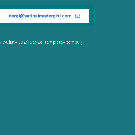
CF7A list='092f15e92d' template='temp6']