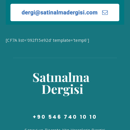
[CF7A list='092f15e92d' template='temp6']
+90 546 740 10 10