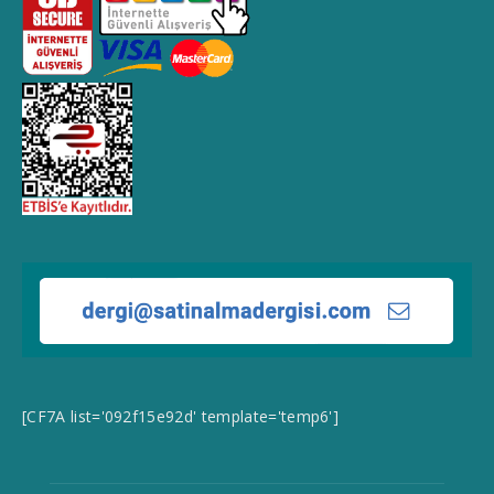
[CF7A list='092f15e92d' template='temp6']