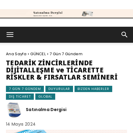
Satınalma
Ana Sayfa
GÜNCEL
7 Gün 7 Gündem
Dergisi
TEDARİK ZİNCİRLERİNDE
DİJİTALLEŞME ve TİCARETTE
RİSKLER & FIRSATLAR SEMİNERİ
7 GÜN 7 GÜNDEM
DUYURULAR
BIZDEN HABERLER
DIŞ TICARET
GLOBAL
Satınalma Dergisi
14 Mayıs 2024