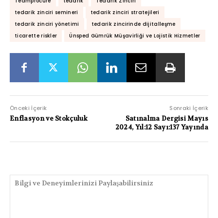
Teamprocure
tedarik
Tedarik Zinciri
tedarik zinciri semineri
tedarik zinciri stratejileri
tedarik zinciri yönetimi
tedarik zincirinde dijitalleşme
ticarette riskler
Ünsped Gümrük Müşavirliği ve Lojistik Hizmetler
Önceki İçerik
Sonraki İçerik
Enflasyon ve Stokçuluk
Satınalma Dergisi Mayıs
2024, Yıl:12 Sayı:137 Yayında
PAYLAŞIMLAR