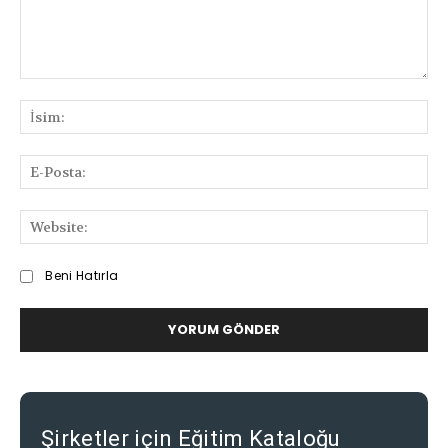
Bilgi
ve
İsi
Deneyimlerinizi
Paylaşabilirsiniz
E-
Pos
We
Beni Hatırla
Şirketler için Eğitim Kataloğu