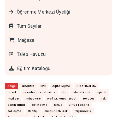
Öğrenme Merkezi Üyeliği
Tüm Sayılar
Mağaza
Talep Havuzu
Eğitim Kataloğu
Tags
analitik
B2B
dijitalleşme
E-SATINALMA
hukuk
istanbul ticaret odası
ito
izlenebilirlik
lojistik
maliyet
müzakere
Prof. Dr. Murat Erdal
rekabet
risk
Satın alma
satınalma
Sirius
Sirius Tedarik
sözleşme
strateji
sürdürülebilirlik
taşımacılık