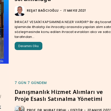
REŞAT BAĞCIOĞLU
-
11 MAYIS 2021
İHRACAT VESAİKİ KAPSAMINDA NELER VARDIR? Bir dış ticaret
işleminde ithalatçı ile ihracatçı arasında yapılan alım sat
sözleşmesinde konu edilen ihracat evrakları alıcı ve satıc
tarafından...
Devamını Oku
7 GÜN 7 GÜNDEM
Danışmanlık Hizmet Alımları ve
Proje Esaslı Satınalma Yönetimi
PROF. DR. MURAT ERDAL - EDITÖR
-
10 MAYIS 2021