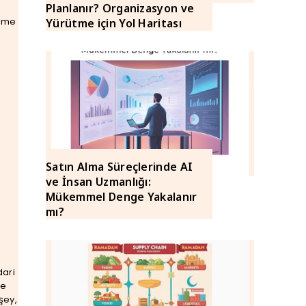
Planlanır? Organizasyon ve
şime
Yürütme için Yol Haritası
Satın Alma Süreçlerinde AI
ve İnsan Uzmanlığı:
Mükemmel Denge Yakalanır
mı?
dari
de