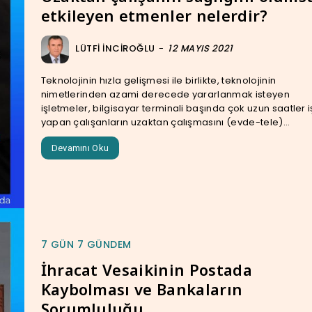
etkileyen etmenler nelerdir?
LÜTFI İNCIROĞLU
-
12 MAYIS 2021
Teknolojinin hızla gelişmesi ile birlikte, teknolojinin
nimetlerinden azami derecede yararlanmak isteyen
işletmeler, bilgisayar ter­minali başında çok uzun saatler i
yapan çalışanların uzaktan çalışmasını (evde-tele)...
Devamını Oku
7 GÜN 7 GÜNDEM
İhracat Vesaikinin Postada
Kaybolması ve Bankaların
Sorumluluğu