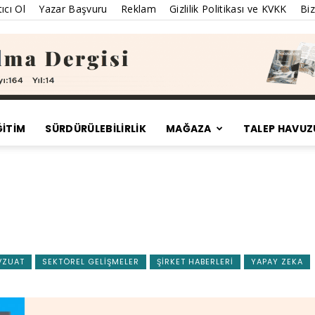
ıcı Ol
Yazar Başvuru
Reklam
Gizlilik Politikası ve KVKK
Biz
ĞİTİM
SÜRDÜRÜLEBILIRLIK
MAĞAZA
TALEP HAVUZ
Satınalma
Dergisi
VZUAT
SEKTÖREL GELIŞMELER
ŞIRKET HABERLERI
YAPAY ZEKA